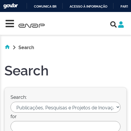
COMUNICA BR
ACESSO À INFORMAÇÃO
PARTI
Skip navigation
IR
PARA
O
CONTEÚDO
Search
Search
Search:
for