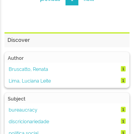
Discover
Author
Bruscatto, Renata
1
Lima, Luciana Leite
1
Subject
bureaucracy
1
discricionariedade
1
política social
1