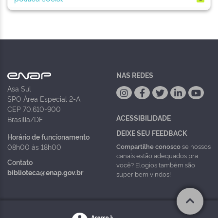
NAS REDES
Asa Sul
SPO Área Especial 2-A
CEP 70.610-900
ACESSIBILIDADE
Brasília/DF
DEIXE SEU FEEDBACK
Horário de funcionamento
Compartilhe conosco
se nossos
08h00 às 18h00
canais estão adequados pra
Contato
você? Elogios também são
biblioteca@enap.gov.br
super bem vindos!