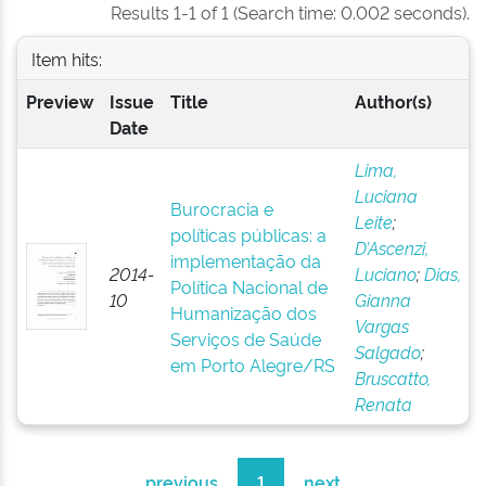
Results 1-1 of 1 (Search time: 0.002 seconds).
Item hits:
Preview
Issue
Title
Author(s)
Date
Lima,
Luciana
Burocracia e
Leite
;
políticas públicas: a
D’Ascenzi,
implementação da
2014-
Luciano
;
Dias,
Política Nacional de
10
Gianna
Humanização dos
Vargas
Serviços de Saúde
Salgado
;
em Porto Alegre/RS
Bruscatto,
Renata
previous
1
next