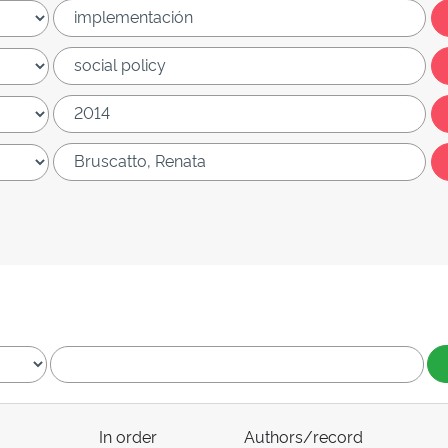
In order
Authors/record