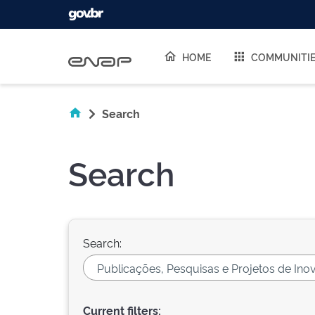
Skip navigation
HOME
COMMUNITI
Search
Search
Search:
Current filters: