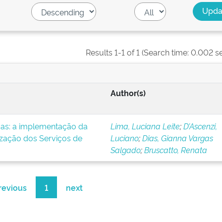
Results 1-1 of 1 (Search time: 0.002 s
Author(s)
icas: a implementação da
Lima, Luciana Leite
;
D’Ascenzi,
ização dos Serviços de
Luciano
;
Dias, Gianna Vargas
Salgado
;
Bruscatto, Renata
revious
1
next