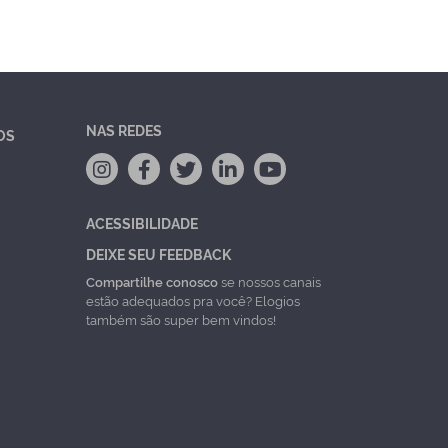
NAS REDES
OS
ACESSIBILIDADE
DEIXE SEU FEEDBACK
Compartilhe conosco
se nossos canais
estão adequados pra você? Elogios
também são super bem vindos!