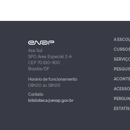
A ESCO
CURSO
Asa Sul
SPO Área Especial 2-A
SERVIÇ
CEP 70.610-900
Brasília/DF
PESQUI
ACONT
Horário de funcionamento
08h00 às 18h00
ACESSO
Contato
PERGUN
biblioteca@enap.gov.br
ESTATÍS