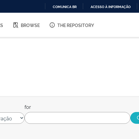
COMUNICA BR
ACESSO À INFORMAÇÃO
IR
PARA
ES
BROWSE
THE REPOSITORY
O
CONTEÚDO
for