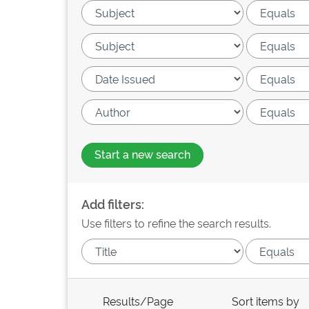
Start a new search
Add filters:
Use filters to refine the search results.
Results/Page
Sort items by