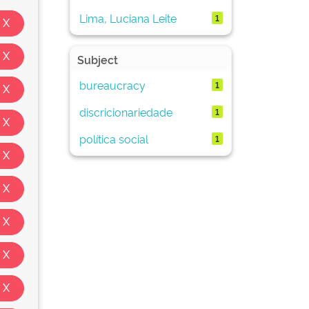
Lima, Luciana Leite
1
Subject
bureaucracy
1
discricionariedade
1
política social
1