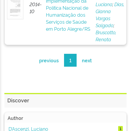
implementação da
2014-
Luciano
;
Dias,
Política Nacional de
10
Gianna
Humanização dos
Vargas
Serviços de Saúde
Salgado
;
em Porto Alegre/RS
Bruscatto,
Renata
previous
1
next
Discover
Author
D’Ascenzi, Luciano
1