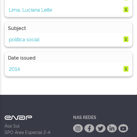
Lima, Luciana Leite
1
Subject
política social
1
Date issued
2014
1
NAS REDES
Asa Sul
SPO Área Especial 2-A