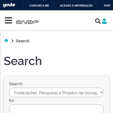
COMUNICA BR
ACESSO À INFORMAÇÃO
PARTI
Skip navigation
IR
PARA
O
CONTEÚDO
Search
Search
Search:
for