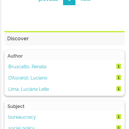
Discover
Author
Bruscatto, Renata
1
D’Ascenzi, Luciano
1
Lima, Luciana Leite
1
Subject
bureaucracy
1
social policy
1