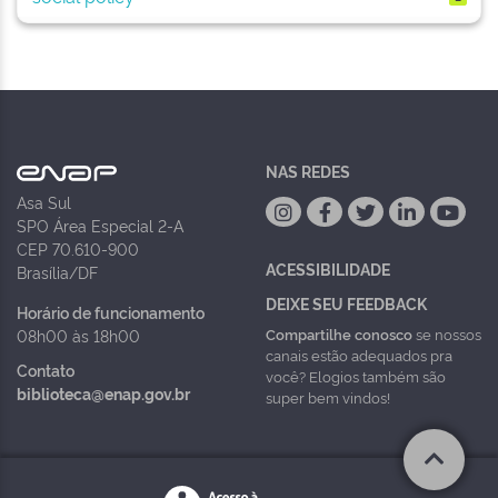
NAS REDES
Asa Sul
SPO Área Especial 2-A
CEP 70.610-900
ACESSIBILIDADE
Brasília/DF
DEIXE SEU FEEDBACK
Horário de funcionamento
Compartilhe conosco
se nossos
08h00 às 18h00
canais estão adequados pra
Contato
você? Elogios também são
biblioteca@enap.gov.br
super bem vindos!