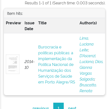
Results 1-1 of 1 (Search time: 0.003 seconds).
Item hits:
Preview
Issue
Title
Author(s)
Date
Lima,
Luciana
Burocracia e
Leite
;
políticas públicas: a
D’Ascenzi,
implementação da
2014-
Luciano
;
Dias,
Política Nacional de
10
Gianna
Humanização dos
Vargas
Serviços de Saúde
Salgado
;
em Porto Alegre/RS
Bruscatto,
Renata
previous
1
next