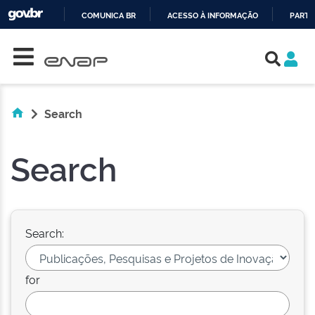
COMUNICA BR
ACESSO À INFORMAÇÃO
PARTI
Skip navigation
IR
PARA
O
CONTEÚDO
Search
Search
Search:
for