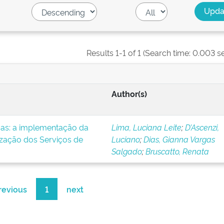
Results 1-1 of 1 (Search time: 0.003 s
Author(s)
icas: a implementação da
Lima, Luciana Leite
;
D’Ascenzi,
ização dos Serviços de
Luciano
;
Dias, Gianna Vargas
Salgado
;
Bruscatto, Renata
revious
1
next