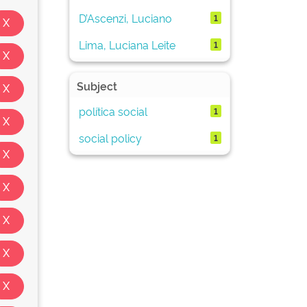
D’Ascenzi, Luciano
1
Lima, Luciana Leite
1
Subject
política social
1
social policy
1