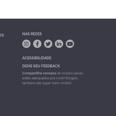
NAS REDES
OS
ACESSIBILIDADE
DEIXE SEU FEEDBACK
Compartilhe conosco
se nossos canais
estão adequados pra você? Elogios
também são super bem vindos!