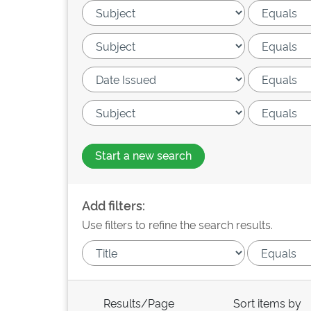
Start a new search
Add filters:
Use filters to refine the search results.
Results/Page
Sort items by