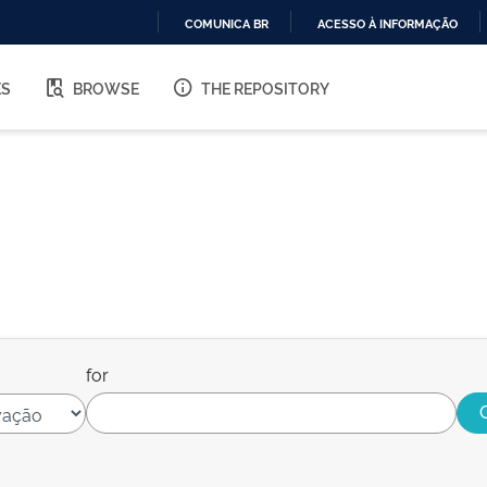
COMUNICA BR
ACESSO À INFORMAÇÃO
IR
PARA
ES
BROWSE
THE REPOSITORY
O
CONTEÚDO
for