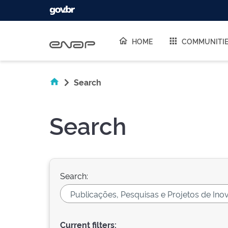
Skip navigation
HOME
COMMUNITI
Search
Search
Search:
Current filters: