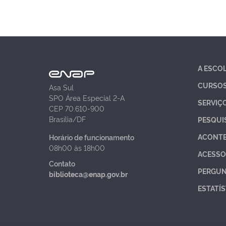
A ESCO
CURSO
Asa Sul
SPO Área Especial 2-A
SERVIÇ
CEP 70.610-900
Brasília/DF
PESQUI
ACONT
Horário de funcionamento
08h00 às 18h00
ACESSO
Contato
PERGUN
biblioteca@enap.gov.br
ESTATÍS