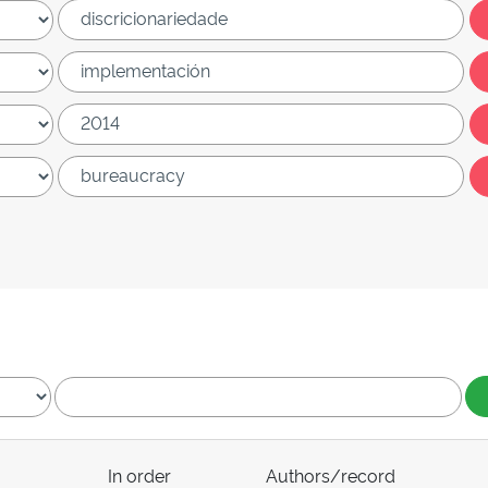
In order
Authors/record