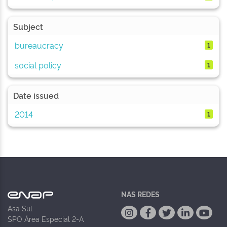
Subject
bureaucracy
1
social policy
1
Date issued
2014
1
NAS REDES
Asa Sul
SPO Área Especial 2-A