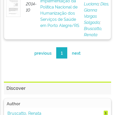
implementação da
2014-
Luciano
;
Dias,
Política Nacional de
10
Gianna
Humanização dos
Vargas
Serviços de Saúde
Salgado
;
em Porto Alegre/RS
Bruscatto,
Renata
previous
1
next
Discover
Author
Bruscatto, Renata
1