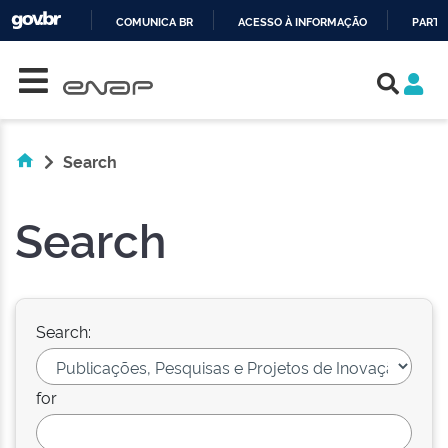
COMUNICA BR
ACESSO À INFORMAÇÃO
PARTI
Skip navigation
IR
PARA
O
CONTEÚDO
Search
Search
Search:
for