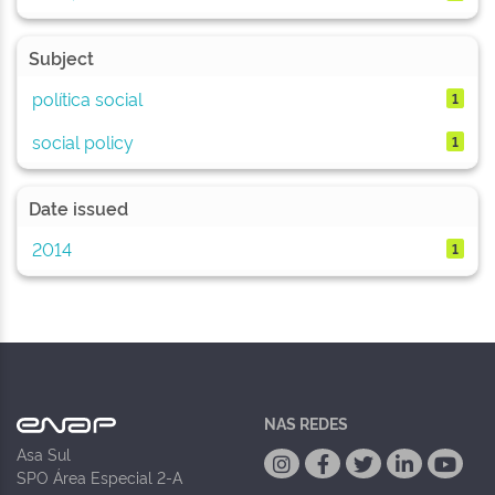
Subject
política social
1
social policy
1
Date issued
2014
1
NAS REDES
Asa Sul
SPO Área Especial 2-A