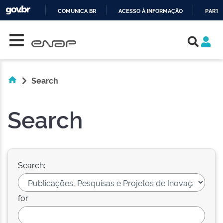
COMUNICA BR
ACESSO À INFORMAÇÃO
PARTI
Skip navigation
IR
PARA
O
CONTEÚDO
Search
Search
Search:
for