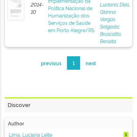
implementação da
2014-
Luciano
;
Dias,
Política Nacional de
10
Gianna
Humanização dos
Vargas
Serviços de Saúde
Salgado
;
em Porto Alegre/RS
Bruscatto,
Renata
previous
1
next
Discover
Author
Lima, Luciana Leite
1