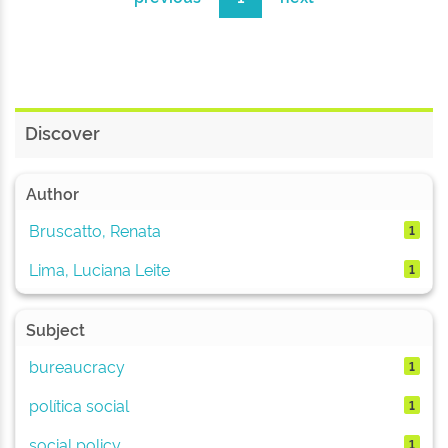
Discover
Author
Bruscatto, Renata
1
Lima, Luciana Leite
1
Subject
bureaucracy
1
política social
1
social policy
1