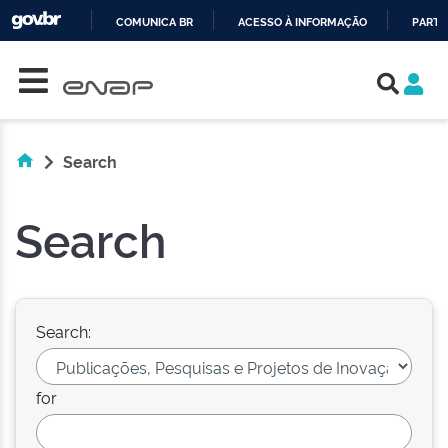
COMUNICA BR
ACESSO À INFORMAÇÃO
PARTI
Skip navigation
IR
PARA
O
CONTEÚDO
Search
Search
Search:
for