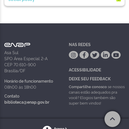
NAS REDES
Asa Sul
SPO Área Especial 2-A
CEP 70.610-900
ACESSIBILIDADE
Brasília/DF
DEIXE SEU FEEDBACK
Horário de funcionamento
Compartilhe conosco
se nossos
08h00 às 18h00
canais estão adequados pra
Contato
você? Elogios também são
biblioteca@enap.gov.br
super bem vindos!