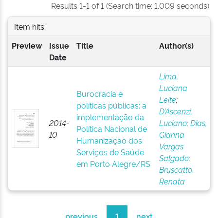
Results 1-1 of 1 (Search time: 1.009 seconds).
Item hits:
Preview
Issue
Title
Author(s)
Date
Lima,
Luciana
Burocracia e
Leite
;
políticas públicas: a
D’Ascenzi,
implementação da
2014-
Luciano
;
Dias,
Política Nacional de
10
Gianna
Humanização dos
Vargas
Serviços de Saúde
Salgado
;
em Porto Alegre/RS
Bruscatto,
Renata
previous
1
next