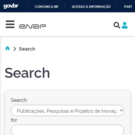
COMUNICA BR
ACESSO À INFORMAÇÃO
PARTI
Skip navigation
IR
PARA
O
CONTEÚDO
Search
Search
Search:
for