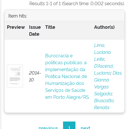
Results 1-1 of 1 (Search time: 0.002 seconds).
Item hits:
Preview
Issue
Title
Author(s)
Date
Lima,
Luciana
Burocracia e
Leite
;
políticas públicas: a
D’Ascenzi,
implementação da
2014-
Luciano
;
Dias,
Política Nacional de
10
Gianna
Humanização dos
Vargas
Serviços de Saúde
Salgado
;
em Porto Alegre/RS
Bruscatto,
Renata
previous
1
next