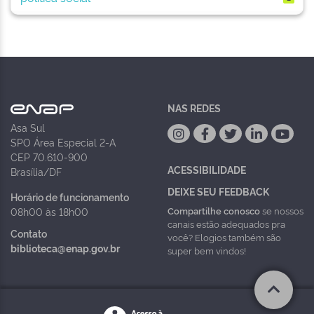
NAS REDES
Asa Sul
SPO Área Especial 2-A
CEP 70.610-900
ACESSIBILIDADE
Brasília/DF
DEIXE SEU FEEDBACK
Horário de funcionamento
Compartilhe conosco
se nossos
08h00 às 18h00
canais estão adequados pra
Contato
você? Elogios também são
biblioteca@enap.gov.br
super bem vindos!