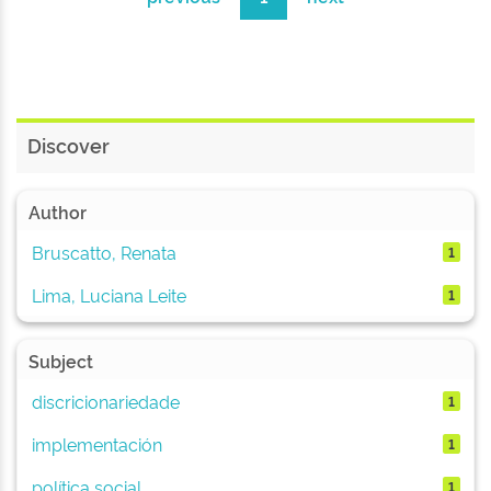
Discover
Author
Bruscatto, Renata
1
Lima, Luciana Leite
1
Subject
discricionariedade
1
implementación
1
política social
1