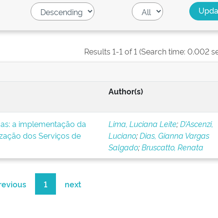
Results 1-1 of 1 (Search time: 0.002 s
Author(s)
icas: a implementação da
Lima, Luciana Leite
;
D’Ascenzi,
ização dos Serviços de
Luciano
;
Dias, Gianna Vargas
Salgado
;
Bruscatto, Renata
revious
1
next