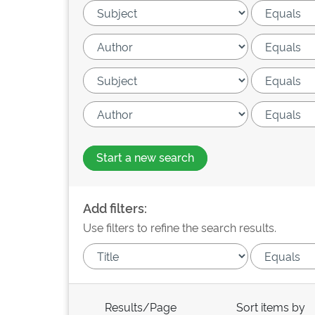
Start a new search
Add filters:
Use filters to refine the search results.
Results/Page
Sort items by