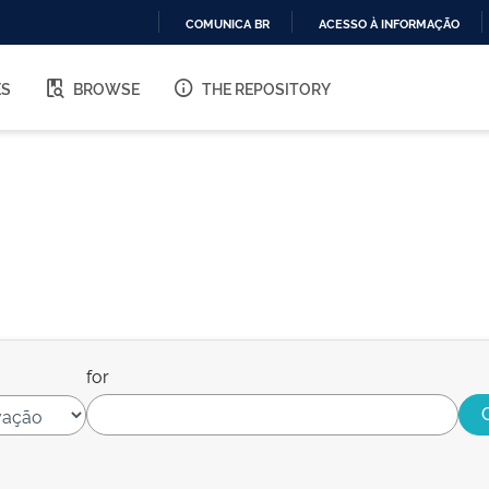
COMUNICA BR
ACESSO À INFORMAÇÃO
IR
PARA
ES
BROWSE
THE REPOSITORY
O
CONTEÚDO
for