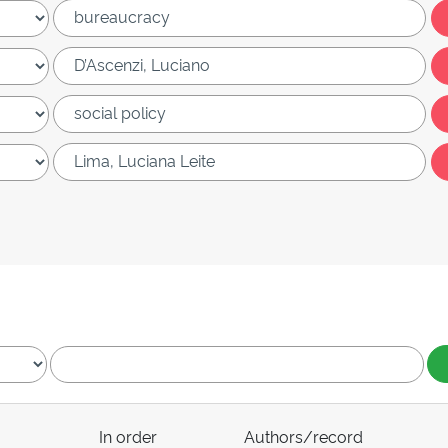
In order
Authors/record