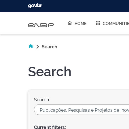
Skip navigation
HOME
COMMUNITI
Search
Search
Search:
Current filters: