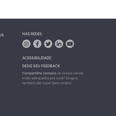
NAS REDES
OS
ACESSIBILIDADE
DEIXE SEU FEEDBACK
Compartilhe conosco
se nossos canais
estão adequados pra você? Elogios
também são super bem vindos!