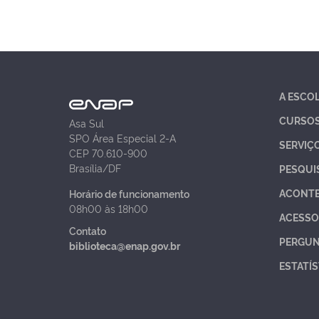
A ESCO
CURSO
Asa Sul
SPO Área Especial 2-A
SERVIÇ
CEP 70.610-900
Brasília/DF
PESQUI
ACONT
Horário de funcionamento
08h00 às 18h00
ACESSO
Contato
PERGUN
biblioteca@enap.gov.br
ESTATÍS