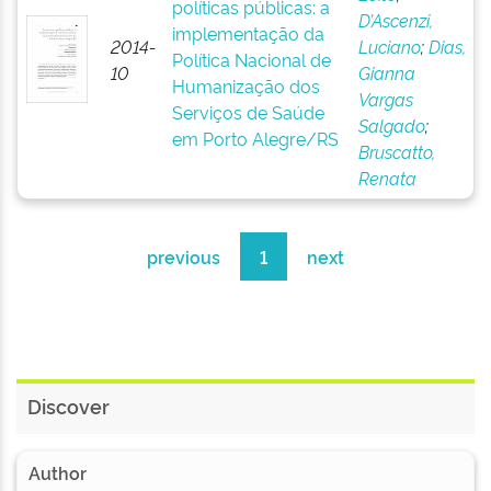
políticas públicas: a
D’Ascenzi,
implementação da
2014-
Luciano
;
Dias,
Política Nacional de
10
Gianna
Humanização dos
Vargas
Serviços de Saúde
Salgado
;
em Porto Alegre/RS
Bruscatto,
Renata
previous
1
next
Discover
Author