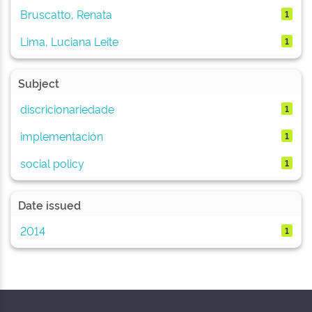
Bruscatto, Renata
1
Lima, Luciana Leite
1
Subject
discricionariedade
1
implementación
1
social policy
1
Date issued
2014
1