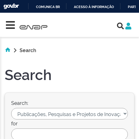
COMUNICA BR
ACESSO À INFORMAÇÃO
PARTI
Skip navigation
IR
PARA
O
CONTEÚDO
Search
Search
Search:
for