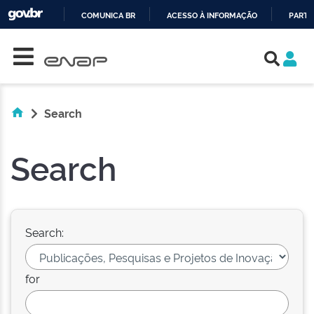
COMUNICA BR
ACESSO À INFORMAÇÃO
PARTI
Skip navigation
IR
PARA
O
CONTEÚDO
Search
Search
Search:
for