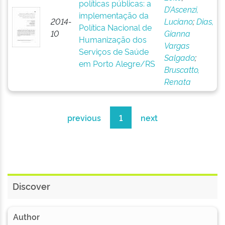
políticas públicas: a
D’Ascenzi,
implementação da
2014-
Luciano
;
Dias,
Política Nacional de
10
Gianna
Humanização dos
Vargas
Serviços de Saúde
Salgado
;
em Porto Alegre/RS
Bruscatto,
Renata
previous
1
next
Discover
Author