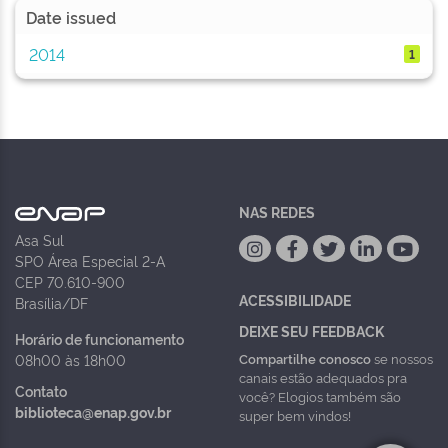
Date issued
2014
1
NAS REDES
Asa Sul
SPO Área Especial 2-A
CEP 70.610-900
ACESSIBILIDADE
Brasília/DF
DEIXE SEU FEEDBACK
Horário de funcionamento
Compartilhe conosco
se nossos
08h00 às 18h00
canais estão adequados pra
Contato
você? Elogios também são
biblioteca@enap.gov.br
super bem vindos!