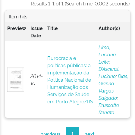
Results 1-1 of 1 (Search time: 0.002 seconds).
Item hits:
Preview
Issue
Title
Author(s)
Date
Lima,
Luciana
Burocracia e
Leite
;
políticas públicas: a
D’Ascenzi,
implementação da
2014-
Luciano
;
Dias,
Política Nacional de
10
Gianna
Humanização dos
Vargas
Serviços de Saúde
Salgado
;
em Porto Alegre/RS
Bruscatto,
Renata
previous
1
next