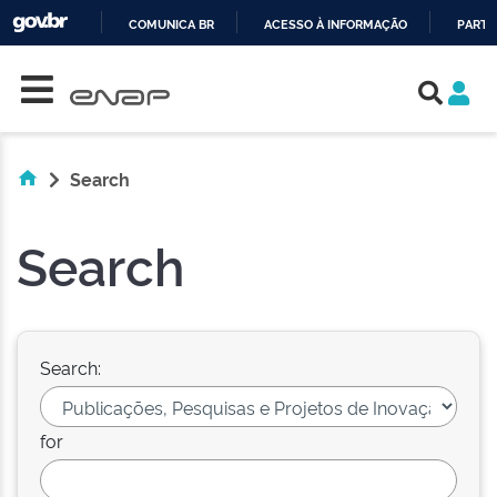
COMUNICA BR
ACESSO À INFORMAÇÃO
PARTI
Skip navigation
IR
PARA
O
CONTEÚDO
Search
Search
Search:
for