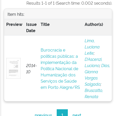
Results 1-1 of 1 (Search time: 0.002 seconds).
Item hits:
Preview
Issue
Title
Author(s)
Date
Lima,
Luciana
Burocracia e
Leite
;
políticas públicas: a
D’Ascenzi,
implementação da
2014-
Luciano
;
Dias,
Política Nacional de
10
Gianna
Humanização dos
Vargas
Serviços de Saúde
Salgado
;
em Porto Alegre/RS
Bruscatto,
Renata
previous
1
next