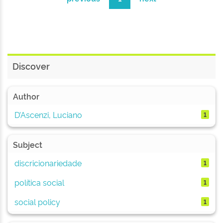
Discover
Author
D’Ascenzi, Luciano
1
Subject
discricionariedade
1
política social
1
social policy
1