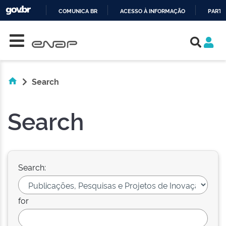
COMUNICA BR
ACESSO À INFORMAÇÃO
PARTI
Skip navigation
IR
PARA
O
CONTEÚDO
Search
Search
Search:
for