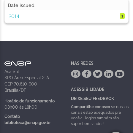
Date issued
2014
1
NAS REDES
Asa Sul
SPO Área Especial 2-A
CEP 70.610-900
ACESSIBILIDADE
Brasília/DF
DEIXE SEU FEEDBACK
Horário de funcionamento
Compartilhe conosco
se nossos
08h00 às 18h00
canais estão adequados pra
Contato
você? Elogios também são
biblioteca@enap.gov.br
super bem vindos!