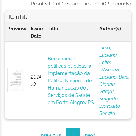
Results 1-1 of 1 (Search time: 0.002 seconds).
Item hits:
Preview
Issue
Title
Author(s)
Date
Lima,
Luciana
Burocracia e
Leite
;
políticas públicas: a
D’Ascenzi,
implementação da
2014-
Luciano
;
Dias,
Política Nacional de
10
Gianna
Humanização dos
Vargas
Serviços de Saúde
Salgado
;
em Porto Alegre/RS
Bruscatto,
Renata
previous
1
next