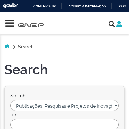
COMUNICA BR
ACESSO À INFORMAÇÃO
PARTI
Skip navigation
IR
PARA
O
CONTEÚDO
Search
Search
Search:
for