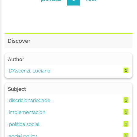
Discover
Author
D’Ascenzi, Luciano
1
Subject
discricionariedade
1
implementación
1
política social
1
social policy
1