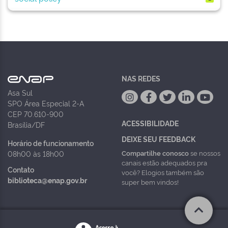
NAS REDES
Asa Sul
SPO Área Especial 2-A
CEP 70.610-900
ACESSIBILIDADE
Brasília/DF
DEIXE SEU FEEDBACK
Horário de funcionamento
Compartilhe conosco
se nossos
08h00 às 18h00
canais estão adequados pra
Contato
você? Elogios também são
biblioteca@enap.gov.br
super bem vindos!