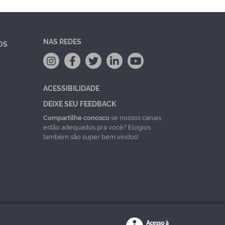
NAS REDES
OS
ACESSIBILIDADE
DEIXE SEU FEEDBACK
Compartilhe conosco
se nossos canais
estão adequados pra você? Elogios
também são super bem vindos!