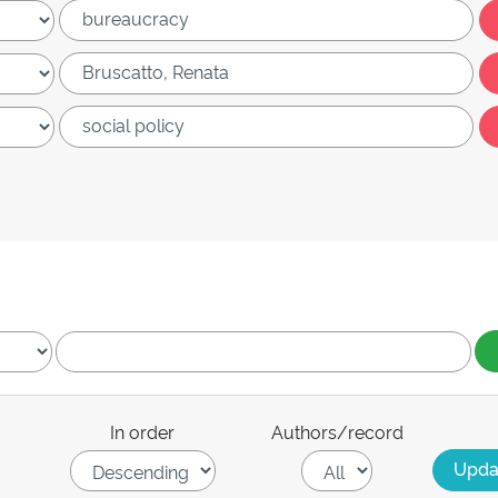
In order
Authors/record