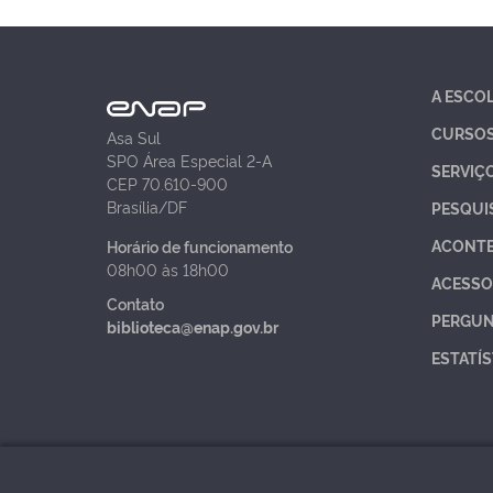
A ESCO
CURSO
Asa Sul
SPO Área Especial 2-A
SERVIÇ
CEP 70.610-900
Brasília/DF
PESQUI
ACONT
Horário de funcionamento
08h00 às 18h00
ACESSO
Contato
PERGUN
biblioteca@enap.gov.br
ESTATÍS