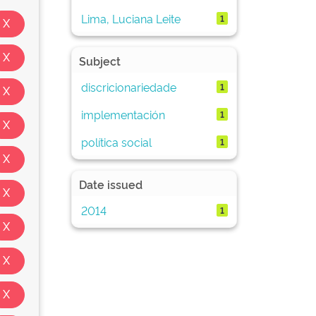
Lima, Luciana Leite
1
Subject
discricionariedade
1
implementación
1
política social
1
Date issued
2014
1