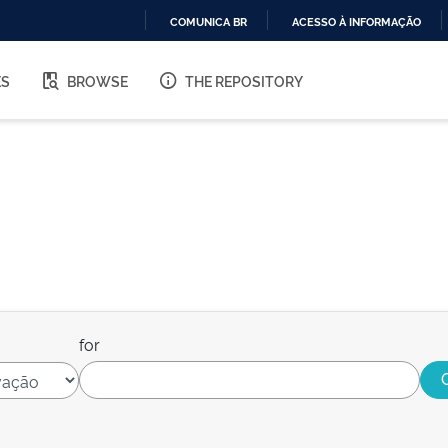
COMUNICA BR
ACESSO À INFORMAÇÃO
IR
PARA
ES
BROWSE
THE REPOSITORY
O
CONTEÚDO
for