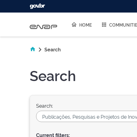
Skip navigation
HOME
COMMUNITI
Search
Search
Search:
Current filters: