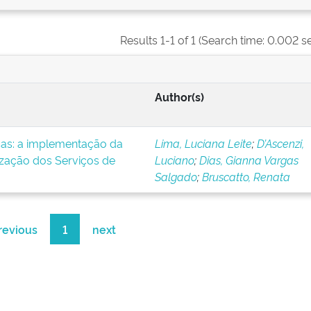
Results 1-1 of 1 (Search time: 0.002 s
Author(s)
icas: a implementação da
Lima, Luciana Leite
;
D’Ascenzi,
ização dos Serviços de
Luciano
;
Dias, Gianna Vargas
Salgado
;
Bruscatto, Renata
revious
1
next