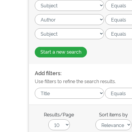
Start a new search
Add filters:
Use filters to refine the search results.
Results/Page
Sort items by