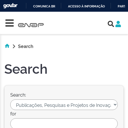
COMUNICA BR
ACESSO À INFORMAÇÃO
PARTI
Skip navigation
IR
PARA
O
CONTEÚDO
Search
Search
Search:
for