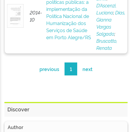
políticas públicas: a
D’Ascenzi,
implementação da
2014-
Luciano
;
Dias,
Política Nacional de
10
Gianna
Humanização dos
Vargas
Serviços de Saúde
Salgado
;
em Porto Alegre/RS
Bruscatto,
Renata
previous
1
next
Discover
Author