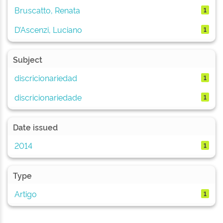
Bruscatto, Renata
1
D’Ascenzi, Luciano
1
Subject
discricionariedad
1
discricionariedade
1
Date issued
2014
1
Type
Artigo
1