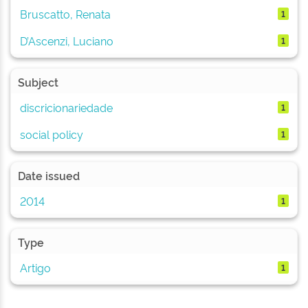
Bruscatto, Renata
1
D’Ascenzi, Luciano
1
Subject
discricionariedade
1
social policy
1
Date issued
2014
1
Type
Artigo
1