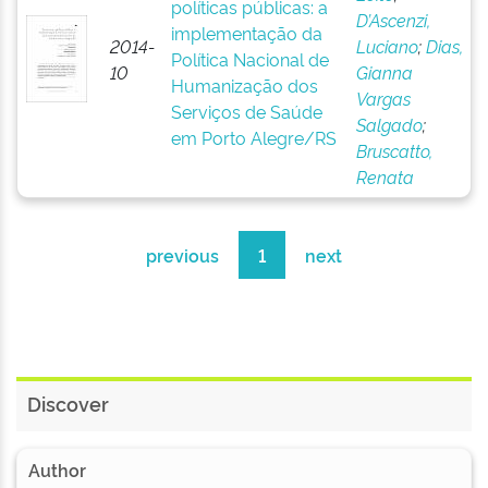
políticas públicas: a
D’Ascenzi,
implementação da
2014-
Luciano
;
Dias,
Política Nacional de
10
Gianna
Humanização dos
Vargas
Serviços de Saúde
Salgado
;
em Porto Alegre/RS
Bruscatto,
Renata
previous
1
next
Discover
Author