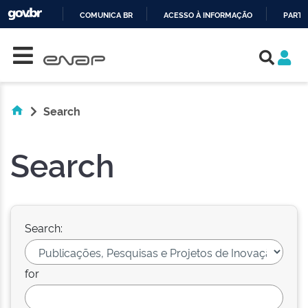
COMUNICA BR
ACESSO À INFORMAÇÃO
PARTI
Skip navigation
IR
PARA
O
CONTEÚDO
Search
Search
Search:
for