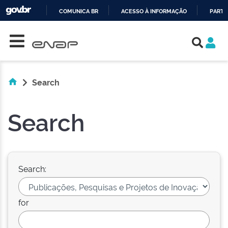
COMUNICA BR
ACESSO À INFORMAÇÃO
PARTI
Skip navigation
IR
PARA
O
CONTEÚDO
Search
Search
Search:
for