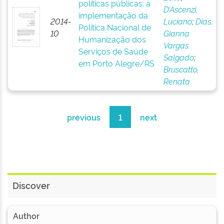
políticas públicas: a
D’Ascenzi,
implementação da
2014-
Luciano
;
Dias,
Política Nacional de
10
Gianna
Humanização dos
Vargas
Serviços de Saúde
Salgado
;
em Porto Alegre/RS
Bruscatto,
Renata
previous
1
next
Discover
Author