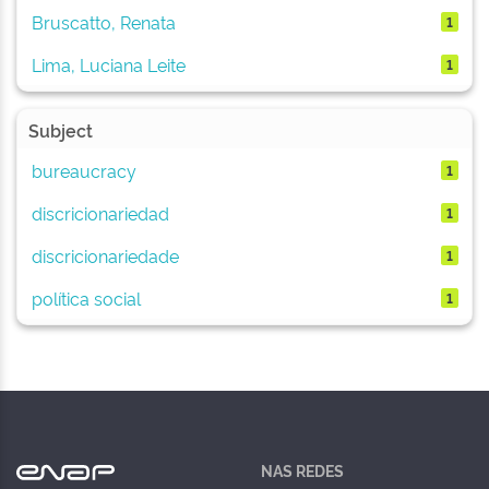
Bruscatto, Renata
1
Lima, Luciana Leite
1
Subject
bureaucracy
1
discricionariedad
1
discricionariedade
1
política social
1
NAS REDES