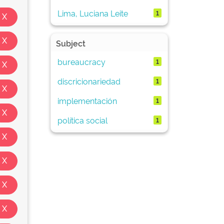
Lima, Luciana Leite
1
Subject
bureaucracy
1
discricionariedad
1
implementación
1
política social
1