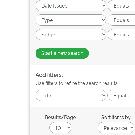
Start a new search
Add filters:
Use filters to refine the search results.
Results/Page
Sort items by