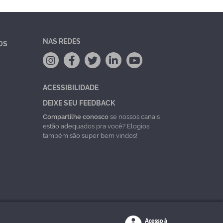
NAS REDES
OS
ACESSIBILIDADE
DEIXE SEU FEEDBACK
Compartilhe conosco
se nossos canais
estão adequados pra você? Elogios
também são super bem vindos!