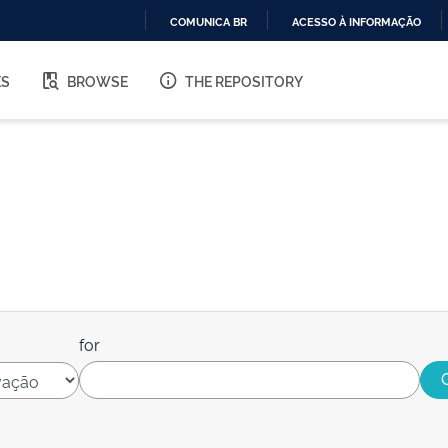
COMUNICA BR
ACESSO À INFORMAÇÃO
IR
PARA
ES
BROWSE
THE REPOSITORY
O
CONTEÚDO
for