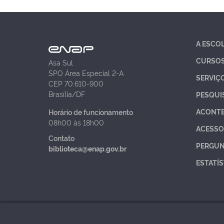
A ESCO
CURSO
Asa Sul
SPO Área Especial 2-A
SERVIÇ
CEP 70.610-900
Brasília/DF
PESQUI
ACONT
Horário de funcionamento
08h00 às 18h00
ACESSO
Contato
PERGUN
biblioteca@enap.gov.br
ESTATÍS