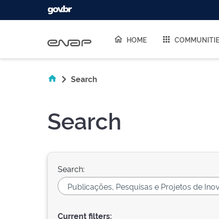
Skip navigation
HOME
COMMUNITI
Search
Search
Search:
Current filters: