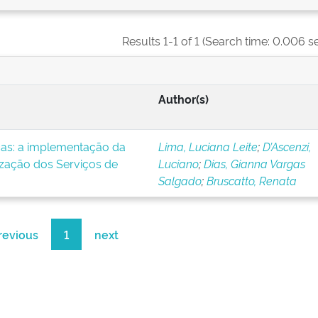
Results 1-1 of 1 (Search time: 0.006 s
Author(s)
icas: a implementação da
Lima, Luciana Leite
;
D’Ascenzi,
ização dos Serviços de
Luciano
;
Dias, Gianna Vargas
Salgado
;
Bruscatto, Renata
revious
1
next