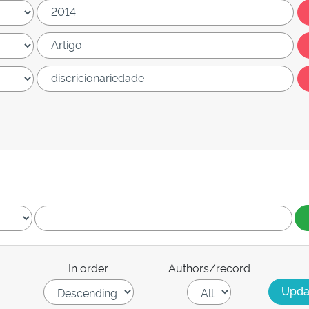
In order
Authors/record