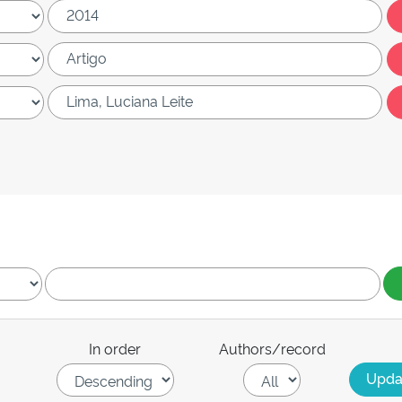
In order
Authors/record