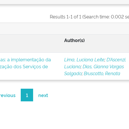
Results 1-1 of 1 (Search time: 0.002 s
Author(s)
icas: a implementação da
Lima, Luciana Leite
;
D’Ascenzi,
ização dos Serviços de
Luciano
;
Dias, Gianna Vargas
Salgado
;
Bruscatto, Renata
revious
1
next