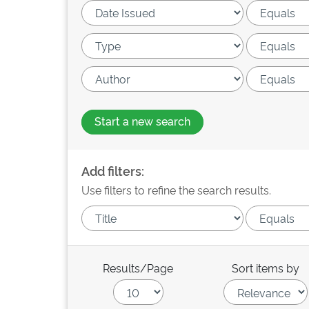
Start a new search
Add filters:
Use filters to refine the search results.
Results/Page
Sort items by