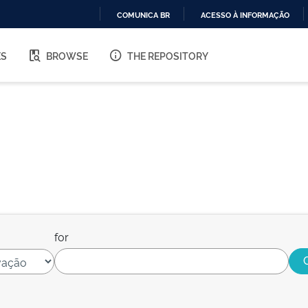
COMUNICA BR
ACESSO À INFORMAÇÃO
IR
PARA
ES
BROWSE
THE REPOSITORY
O
CONTEÚDO
for