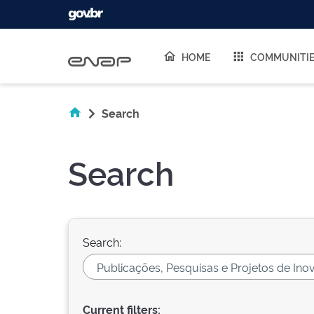
Skip navigation
HOME
COMMUNITI
Search
Search
Search:
Current filters: