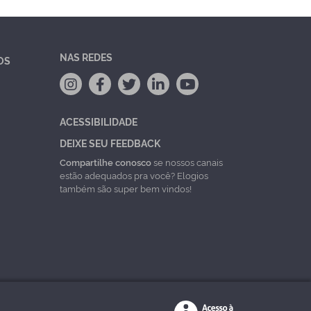
NAS REDES
OS
ACESSIBILIDADE
DEIXE SEU FEEDBACK
Compartilhe conosco
se nossos canais
estão adequados pra você? Elogios
também são super bem vindos!