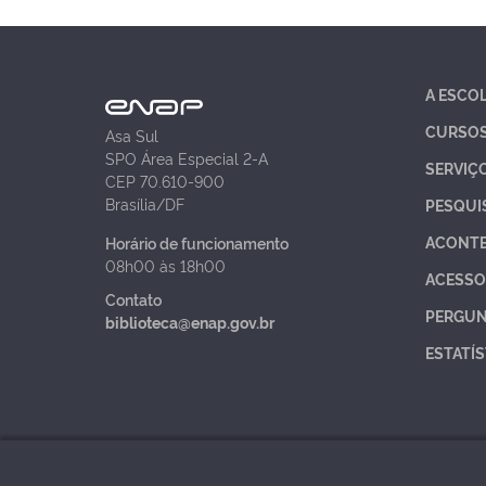
A ESCO
CURSO
Asa Sul
SPO Área Especial 2-A
SERVIÇ
CEP 70.610-900
Brasília/DF
PESQUI
ACONT
Horário de funcionamento
08h00 às 18h00
ACESSO
Contato
PERGUN
biblioteca@enap.gov.br
ESTATÍS