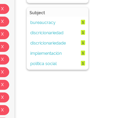
Subject
bureaucracy
1
discricionariedad
1
discricionariedade
1
implementación
1
política social
1