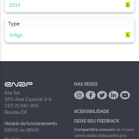
2014
1
Type
Artigo
1
NAS REDES
Asa Sul
SPO Área Especial 2-A
CEP 70.610-900
ACESSIBILIDADE
Brasília/DF
DEIXE SEU FEEDBACK
Horário de funcionamento
Compartilhe conosco
se nossos
08h00 às 18h00
canais estão adequados pra