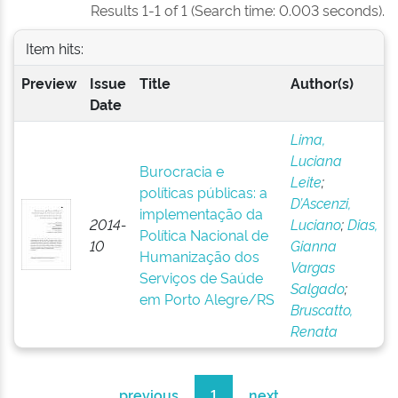
Results 1-1 of 1 (Search time: 0.003 seconds).
Item hits:
Preview
Issue
Title
Author(s)
Date
Lima,
Luciana
Burocracia e
Leite
;
políticas públicas: a
D’Ascenzi,
implementação da
2014-
Luciano
;
Dias,
Política Nacional de
10
Gianna
Humanização dos
Vargas
Serviços de Saúde
Salgado
;
em Porto Alegre/RS
Bruscatto,
Renata
previous
1
next