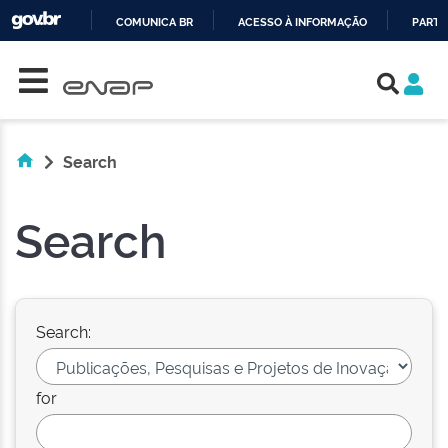
COMUNICA BR
ACESSO À INFORMAÇÃO
PARTI
Skip navigation
IR
PARA
O
CONTEÚDO
Search
Search
Search:
for