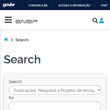
COMUNICA BR
ACESSO À INFORMAÇÃO
PARTI
Skip navigation
IR
PARA
O
CONTEÚDO
Search
Search
Search:
for