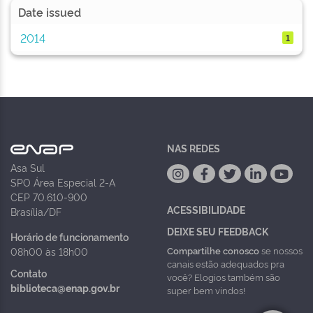
Date issued
2014
1
NAS REDES
Asa Sul
SPO Área Especial 2-A
CEP 70.610-900
ACESSIBILIDADE
Brasília/DF
DEIXE SEU FEEDBACK
Horário de funcionamento
Compartilhe conosco
se nossos
08h00 às 18h00
canais estão adequados pra
Contato
você? Elogios também são
biblioteca@enap.gov.br
super bem vindos!