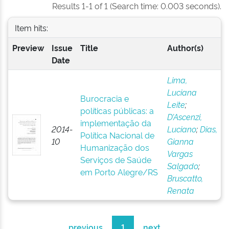
Results 1-1 of 1 (Search time: 0.003 seconds).
Item hits:
Preview
Issue
Title
Author(s)
Date
Lima,
Luciana
Burocracia e
Leite
;
políticas públicas: a
D’Ascenzi,
implementação da
2014-
Luciano
;
Dias,
Política Nacional de
10
Gianna
Humanização dos
Vargas
Serviços de Saúde
Salgado
;
em Porto Alegre/RS
Bruscatto,
Renata
previous
1
next