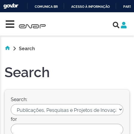
COMUNICA BR
ACESSO À INFORMAÇÃO
PARTI
Skip navigation
IR
PARA
O
CONTEÚDO
Search
Search
Search:
for