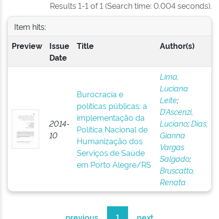
Results 1-1 of 1 (Search time: 0.004 seconds).
Item hits:
Preview
Issue
Title
Author(s)
Date
Lima,
Luciana
Burocracia e
Leite
;
políticas públicas: a
D’Ascenzi,
implementação da
2014-
Luciano
;
Dias,
Política Nacional de
10
Gianna
Humanização dos
Vargas
Serviços de Saúde
Salgado
;
em Porto Alegre/RS
Bruscatto,
Renata
previous
1
next