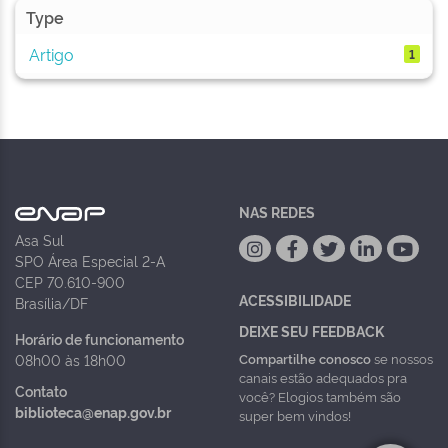
Type
Artigo
1
NAS REDES
Asa Sul
SPO Área Especial 2-A
CEP 70.610-900
ACESSIBILIDADE
Brasília/DF
DEIXE SEU FEEDBACK
Horário de funcionamento
Compartilhe conosco
se nossos
08h00 às 18h00
canais estão adequados pra
Contato
você? Elogios também são
biblioteca@enap.gov.br
super bem vindos!