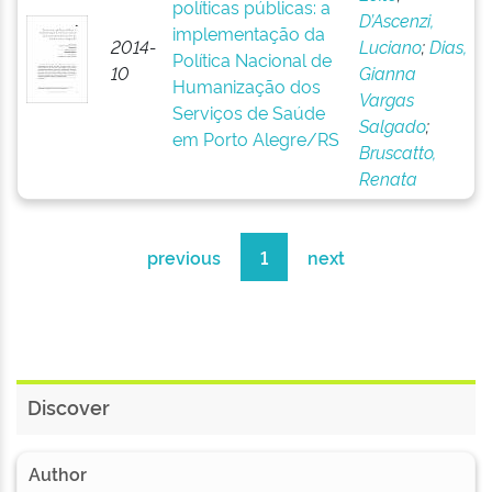
políticas públicas: a
D’Ascenzi,
implementação da
2014-
Luciano
;
Dias,
Política Nacional de
10
Gianna
Humanização dos
Vargas
Serviços de Saúde
Salgado
;
em Porto Alegre/RS
Bruscatto,
Renata
previous
1
next
Discover
Author