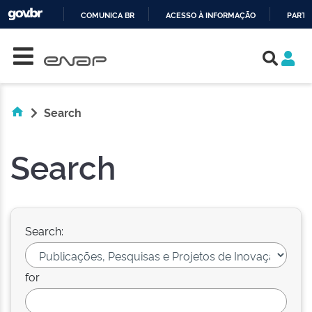
COMUNICA BR
ACESSO À INFORMAÇÃO
PARTI
Skip navigation
IR
PARA
O
CONTEÚDO
Search
Search
Search:
for