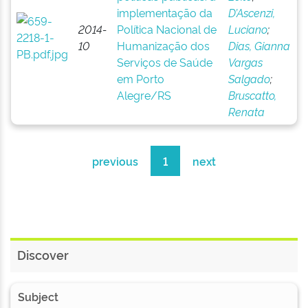
implementação da
D’Ascenzi,
2014-
Política Nacional de
Luciano
;
10
Humanização dos
Dias, Gianna
Serviços de Saúde
Vargas
em Porto
Salgado
;
Alegre/RS
Bruscatto,
Renata
previous
1
next
Discover
Subject