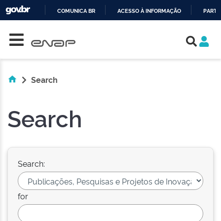
COMUNICA BR
ACESSO À INFORMAÇÃO
PARTI
Skip navigation
IR
PARA
O
CONTEÚDO
Search
Search
Search:
for