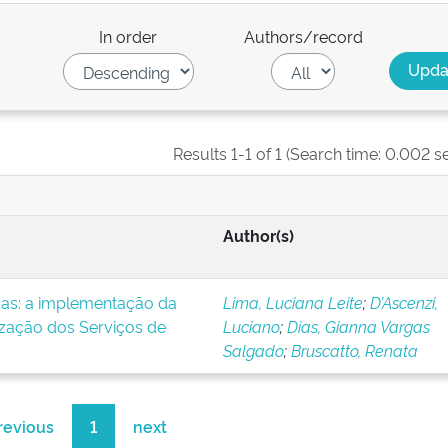
In order
Authors/record
Results 1-1 of 1 (Search time: 0.002 s
Author(s)
icas: a implementação da
Lima, Luciana Leite
;
D’Ascenzi,
ização dos Serviços de
Luciano
;
Dias, Gianna Vargas
Salgado
;
Bruscatto, Renata
revious
1
next