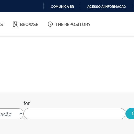
COMUNICA BR
ACESSO À INFORMAÇÃO
IR
PARA
ES
BROWSE
THE REPOSITORY
O
CONTEÚDO
for