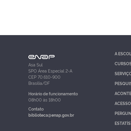
A ESCO
CURSO
Asa Sul
SPO Área Especial 2-A
SERVIÇ
CEP 70.610-900
Brasília/DF
PESQUI
ACONT
Horário de funcionamento
08h00 às 18h00
ACESSO
Contato
PERGUN
biblioteca@enap.gov.br
ESTATÍS