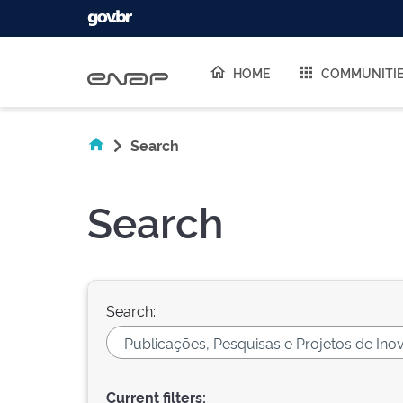
Skip navigation
HOME
COMMUNITI
Search
Search
Search:
Current filters: