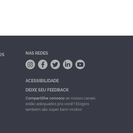
NAS REDES
OS
ACESSIBILIDADE
DEIXE SEU FEEDBACK
Compartilhe conosco
se nossos canais
estão adequados pra você? Elogios
também são super bem vindos!