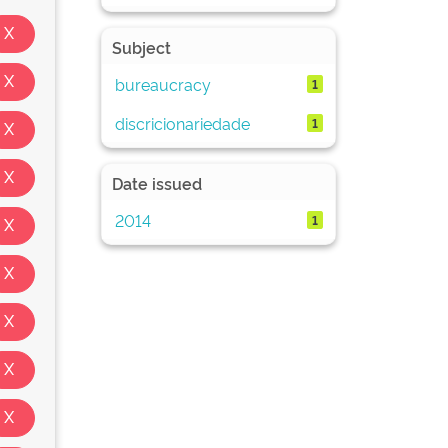
Subject
bureaucracy
1
discricionariedade
1
Date issued
2014
1