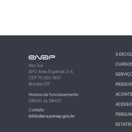
A ESCO
CURSO
Asa Sul
SPO Área Especial 2-A
SERVIÇ
CEP 70.610-900
Brasília/DF
PESQUI
ACONT
Horário de funcionamento
08h00 às 18h00
ACESSO
Contato
PERGUN
biblioteca@enap.gov.br
ESTATÍS