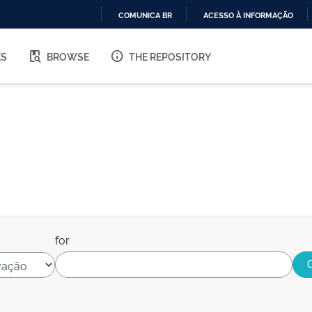
COMUNICA BR
ACESSO À INFORMAÇÃO
IR
PARA
ES
BROWSE
THE REPOSITORY
O
CONTEÚDO
for