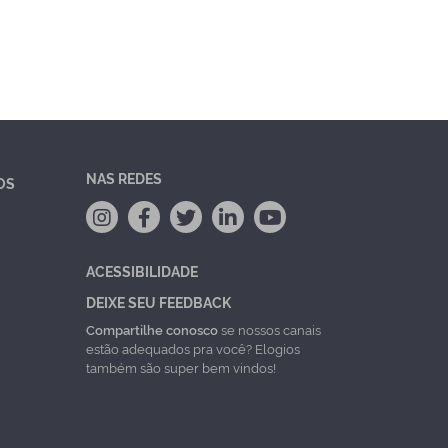
NAS REDES
OS
ACESSIBILIDADE
DEIXE SEU FEEDBACK
Compartilhe conosco
se nossos canais
estão adequados pra você? Elogios
também são super bem vindos!