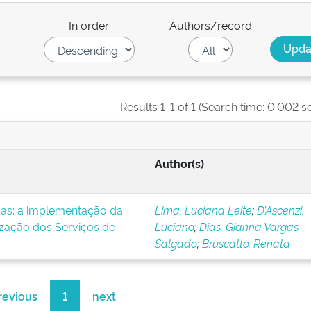
In order
Authors/record
Results 1-1 of 1 (Search time: 0.002 s
Author(s)
icas: a implementação da
Lima, Luciana Leite
;
D’Ascenzi,
ização dos Serviços de
Luciano
;
Dias, Gianna Vargas
Salgado
;
Bruscatto, Renata
revious
1
next