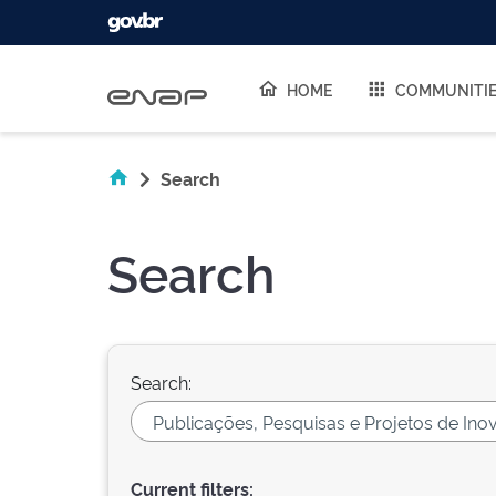
Skip navigation
HOME
COMMUNITI
Search
Search
Search:
Current filters: