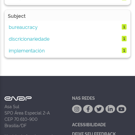
Subject
bureaucracy
1
discricionariedade
1
implementación
1
NAS REDES
Asa Sul
SPO Área Especial 2-A
CEP 70.610-900
ACESSIBILIDADE
Brasília/DF
DEIXE SEU FEEDBACK