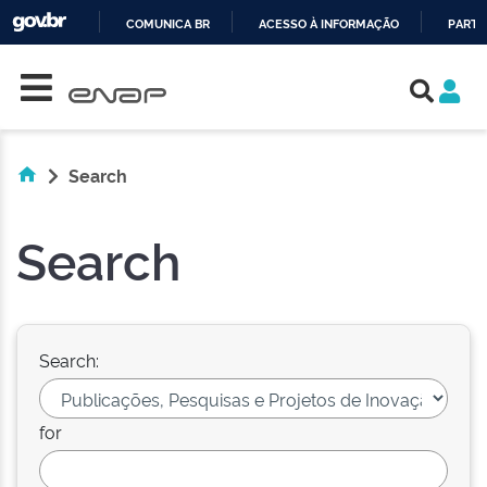
COMUNICA BR
ACESSO À INFORMAÇÃO
PARTI
Skip navigation
IR
PARA
O
CONTEÚDO
Search
Search
Search:
for