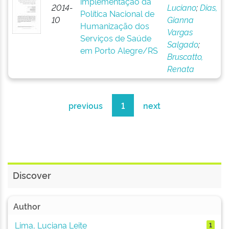
implementação da
2014-
Luciano
;
Dias,
Política Nacional de
10
Gianna
Humanização dos
Vargas
Serviços de Saúde
Salgado
;
em Porto Alegre/RS
Bruscatto,
Renata
previous
1
next
Discover
Author
Lima, Luciana Leite
1