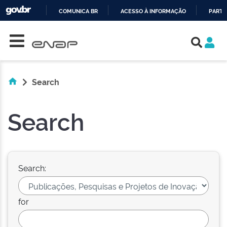
COMUNICA BR
ACESSO À INFORMAÇÃO
PARTI
Skip navigation
IR
PARA
O
CONTEÚDO
Search
Search
Search:
for