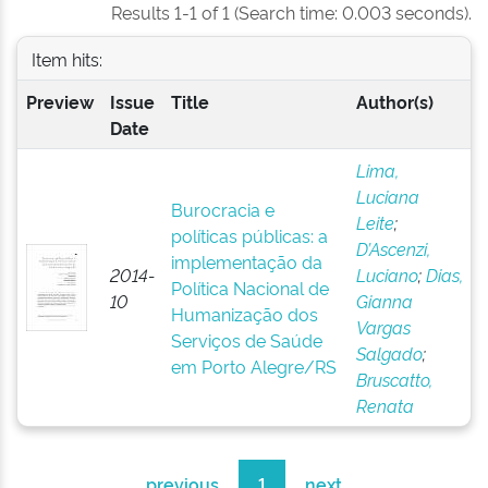
Results 1-1 of 1 (Search time: 0.003 seconds).
Item hits:
Preview
Issue
Title
Author(s)
Date
Lima,
Luciana
Burocracia e
Leite
;
políticas públicas: a
D’Ascenzi,
implementação da
2014-
Luciano
;
Dias,
Política Nacional de
10
Gianna
Humanização dos
Vargas
Serviços de Saúde
Salgado
;
em Porto Alegre/RS
Bruscatto,
Renata
previous
1
next