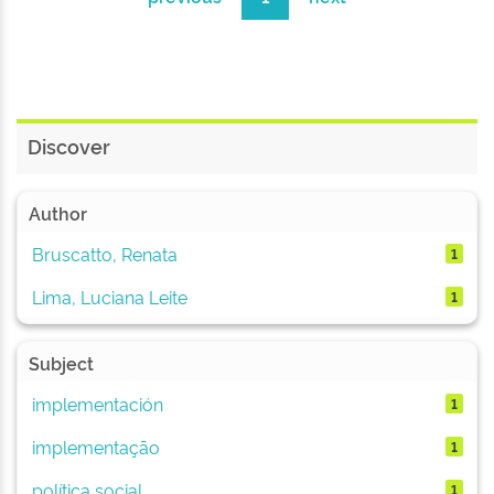
Discover
Author
Bruscatto, Renata
1
Lima, Luciana Leite
1
Subject
implementación
1
implementação
1
política social
1