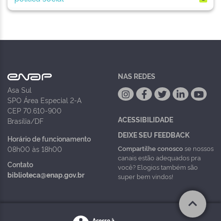
NAS REDES
Asa Sul
SPO Área Especial 2-A
CEP 70.610-900
ACESSIBILIDADE
Brasília/DF
DEIXE SEU FEEDBACK
Horário de funcionamento
Compartilhe conosco
se nossos
08h00 às 18h00
canais estão adequados pra
Contato
você? Elogios também são
biblioteca@enap.gov.br
super bem vindos!