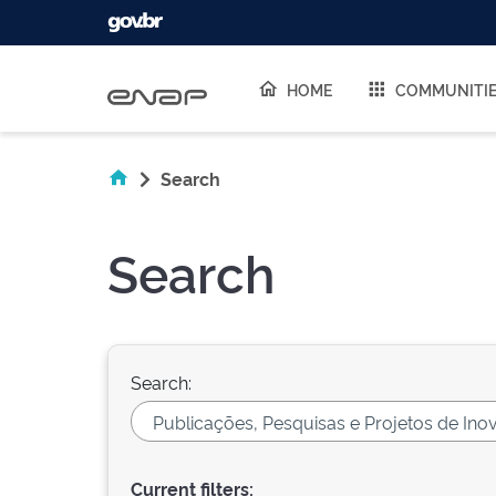
Skip navigation
HOME
COMMUNITI
Search
Search
Search:
Current filters: