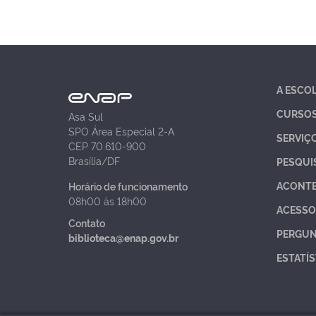
A ESCO
CURSO
Asa Sul
SPO Área Especial 2-A
SERVIÇ
CEP 70.610-900
Brasília/DF
PESQUI
ACONT
Horário de funcionamento
08h00 às 18h00
ACESSO
Contato
PERGUN
biblioteca@enap.gov.br
ESTATÍS