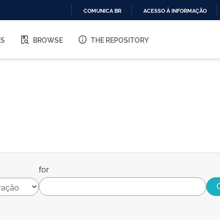
COMUNICA BR
ACESSO À INFORMAÇÃO
IR
PARA
ES
BROWSE
THE REPOSITORY
O
CONTEÚDO
for