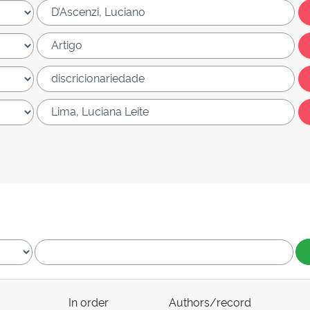
In order
Authors/record