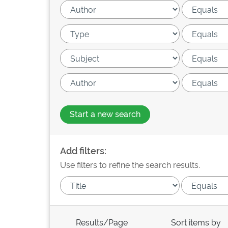
Start a new search
Add filters:
Use filters to refine the search results.
Results/Page
Sort items by