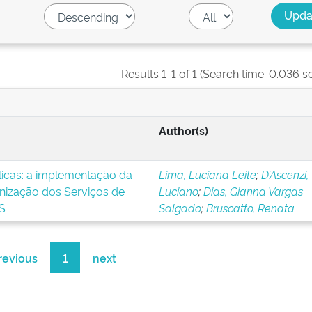
Results 1-1 of 1 (Search time: 0.036 s
Author(s)
blicas: a implementação da
Lima, Luciana Leite
;
D’Ascenzi,
nização dos Serviços de
Luciano
;
Dias, Gianna Vargas
S
Salgado
;
Bruscatto, Renata
revious
1
next