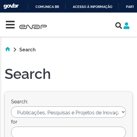
COMUNICA BR
ACESSO À INFORMAÇÃO
PARTI
Skip navigation
IR
PARA
O
CONTEÚDO
Search
Search
Search:
for