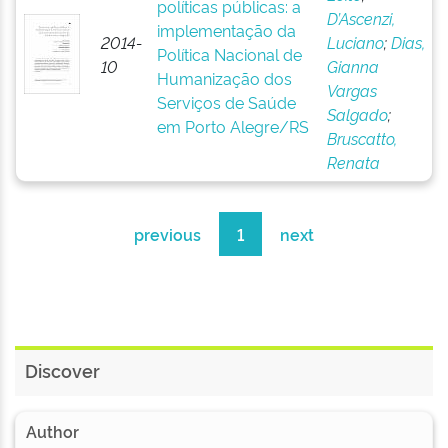
políticas públicas: a
D’Ascenzi,
implementação da
2014-
Luciano
;
Dias,
Política Nacional de
10
Gianna
Humanização dos
Vargas
Serviços de Saúde
Salgado
;
em Porto Alegre/RS
Bruscatto,
Renata
previous
1
next
Discover
Author