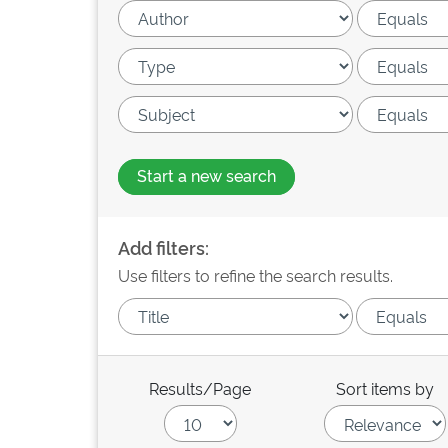
Start a new search
Add filters:
Use filters to refine the search results.
Results/Page
Sort items by