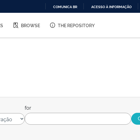
COMUNICA BR
ACESSO À INFORMAÇÃO
IR
PARA
ES
BROWSE
THE REPOSITORY
O
CONTEÚDO
for