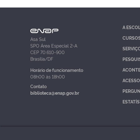
A ESCO
CURSO
Asa Sul
SPO Área Especial 2-A
SERVIÇ
CEP 70.610-900
Brasília/DF
PESQUI
ACONT
Horário de funcionamento
08h00 às 18h00
ACESSO
Contato
PERGUN
biblioteca@enap.gov.br
ESTATÍS