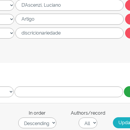
In order
Authors/record