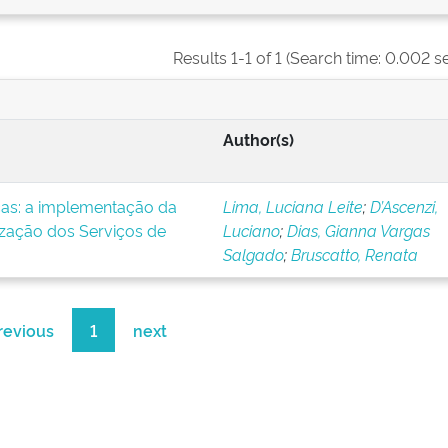
Results 1-1 of 1 (Search time: 0.002 s
Author(s)
icas: a implementação da
Lima, Luciana Leite
;
D’Ascenzi,
ização dos Serviços de
Luciano
;
Dias, Gianna Vargas
Salgado
;
Bruscatto, Renata
revious
1
next