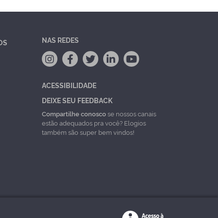
NAS REDES
OS
ACESSIBILIDADE
DEIXE SEU FEEDBACK
Compartilhe conosco
se nossos canais
estão adequados pra você? Elogios
também são super bem vindos!