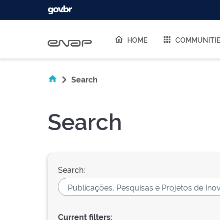
Skip navigation
HOME
COMMUNITI
Search
Search
Search:
Current filters: