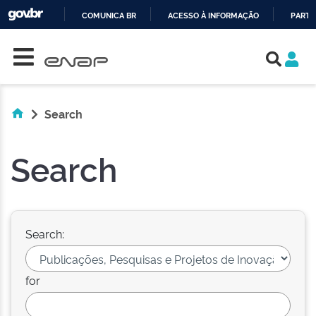
COMUNICA BR
ACESSO À INFORMAÇÃO
PARTI
Skip navigation
IR
PARA
O
CONTEÚDO
Search
Search
Search:
for