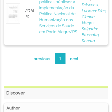
políticas públicas: a
D’Ascenzi,
implementação da
2014-
Luciano
;
Dias,
Política Nacional de
10
Gianna
Humanização dos
Vargas
Serviços de Saúde
Salgado
;
em Porto Alegre/RS
Bruscatto,
Renata
previous
1
next
Discover
Author