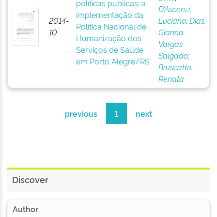
políticas públicas: a
D’Ascenzi,
implementação da
2014-
Luciano
;
Dias,
Política Nacional de
10
Gianna
Humanização dos
Vargas
Serviços de Saúde
Salgado
;
em Porto Alegre/RS
Bruscatto,
Renata
previous
1
next
Discover
Author