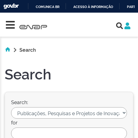
COMUNICA BR
ACESSO À INFORMAÇÃO
PARTI
Skip navigation
IR
PARA
O
CONTEÚDO
Search
Search
Search:
for