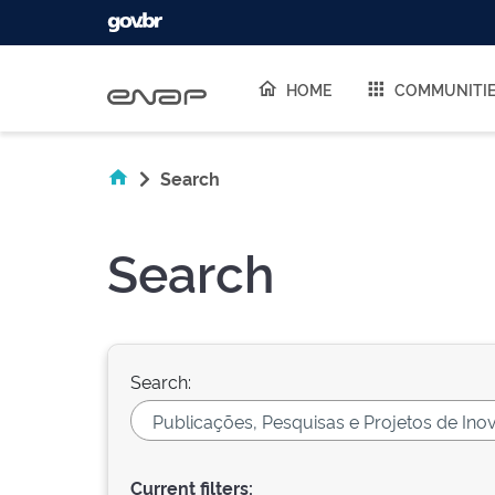
Skip navigation
HOME
COMMUNITI
Search
Search
Search:
Current filters: