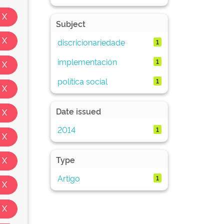
Subject
discricionariedade
1
implementación
1
política social
1
Date issued
2014
1
Type
Artigo
1