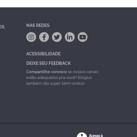
NAS REDES
OS
ACESSIBILIDADE
DEIXE SEU FEEDBACK
Compartilhe conosco
se nossos canais
estão adequados pra você? Elogios
também são super bem vindos!