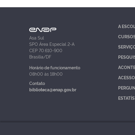
A ESCO
CURSO
Asa Sul
SPO Área Especial 2-A
SERVIÇ
CEP 70.610-900
Brasília/DF
PESQUI
ACONT
Horário de funcionamento
08h00 às 18h00
ACESSO
Contato
PERGUN
biblioteca@enap.gov.br
ESTATÍS