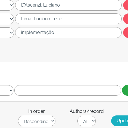
In order
Authors/record