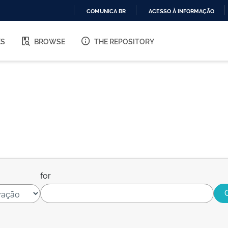
COMUNICA BR
ACESSO À INFORMAÇÃO
IR
PARA
ES
BROWSE
THE REPOSITORY
O
CONTEÚDO
for