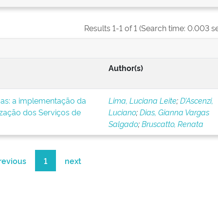
Results 1-1 of 1 (Search time: 0.003 s
Author(s)
icas: a implementação da
Lima, Luciana Leite
;
D’Ascenzi,
ização dos Serviços de
Luciano
;
Dias, Gianna Vargas
Salgado
;
Bruscatto, Renata
revious
1
next