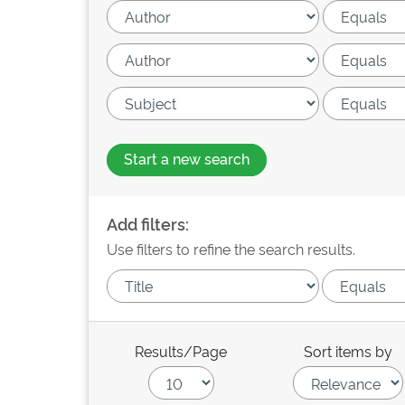
Start a new search
Add filters:
Use filters to refine the search results.
Results/Page
Sort items by