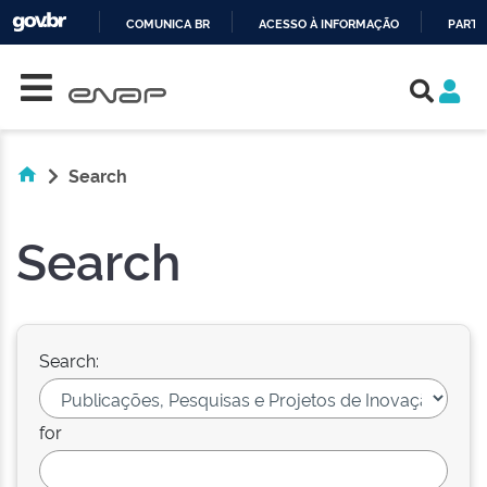
COMUNICA BR
ACESSO À INFORMAÇÃO
PARTI
Skip navigation
IR
PARA
O
CONTEÚDO
Search
Search
Search:
for