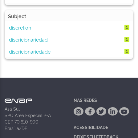
Subject
discretion
1
discricionariedad
1
discricionariedade
1
NAS REDES
Asa Sul
SPO Área Especial 2-A
CEP 70.610-900
ACESSIBILIDADE
Brasília/DF
DEIXE SEU FEEDBACK