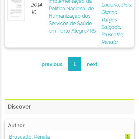
implementação da
2014-
Luciano
;
Dias,
Política Nacional de
10
Gianna
Humanização dos
Vargas
Serviços de Saúde
Salgado
;
em Porto Alegre/RS
Bruscatto,
Renata
previous
1
next
Discover
Author
Bruscatto, Renata
1