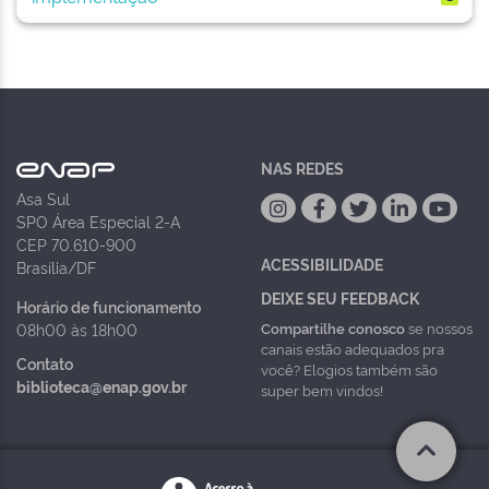
NAS REDES
Asa Sul
SPO Área Especial 2-A
CEP 70.610-900
ACESSIBILIDADE
Brasília/DF
DEIXE SEU FEEDBACK
Horário de funcionamento
Compartilhe conosco
se nossos
08h00 às 18h00
canais estão adequados pra
Contato
você? Elogios também são
biblioteca@enap.gov.br
super bem vindos!