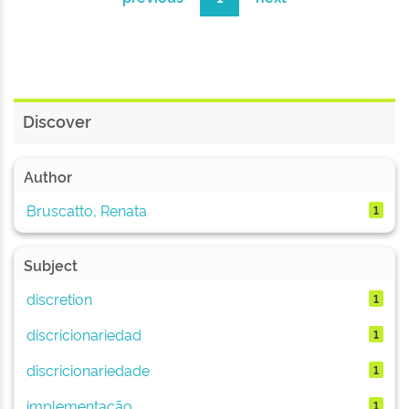
Discover
Author
Bruscatto, Renata
1
Subject
discretion
1
discricionariedad
1
discricionariedade
1
implementação
1