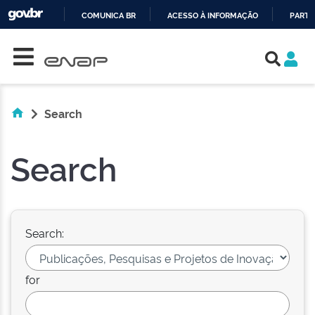
COMUNICA BR
ACESSO À INFORMAÇÃO
PARTI
Skip navigation
IR
PARA
O
CONTEÚDO
Search
Search
Search:
for