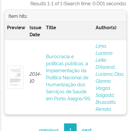
Results 1-1 of 1 (Search time: 0.001 seconds).
Item hits:
Preview
Issue
Title
Author(s)
Date
Lima,
Luciana
Burocracia e
Leite
;
políticas públicas: a
D’Ascenzi,
implementação da
2014-
Luciano
;
Dias,
Política Nacional de
10
Gianna
Humanização dos
Vargas
Serviços de Saúde
Salgado
;
em Porto Alegre/RS
Bruscatto,
Renata
previous
1
next