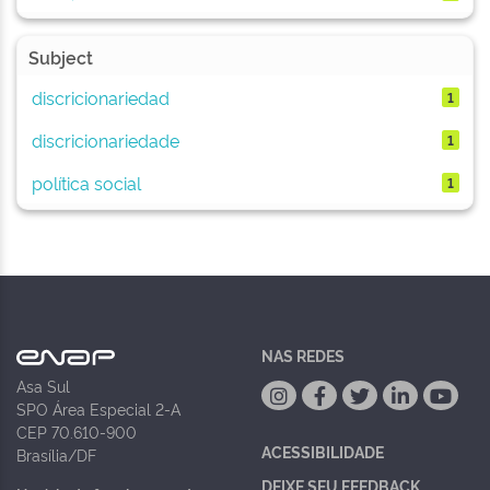
Subject
discricionariedad
1
discricionariedade
1
política social
1
NAS REDES
Asa Sul
SPO Área Especial 2-A
CEP 70.610-900
ACESSIBILIDADE
Brasília/DF
DEIXE SEU FEEDBACK