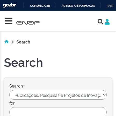
COMUNICA BR
ACESSO À INFORMAÇÃO
PARTI
Skip navigation
IR
PARA
O
CONTEÚDO
Search
Search
Search:
for