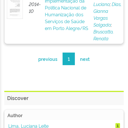
implementação da
2014-
Luciano
;
Dias,
Política Nacional de
10
Gianna
Humanização dos
Vargas
Serviços de Saúde
Salgado
;
em Porto Alegre/RS
Bruscatto,
Renata
previous
1
next
Discover
Author
Lima, Luciana Leite
1