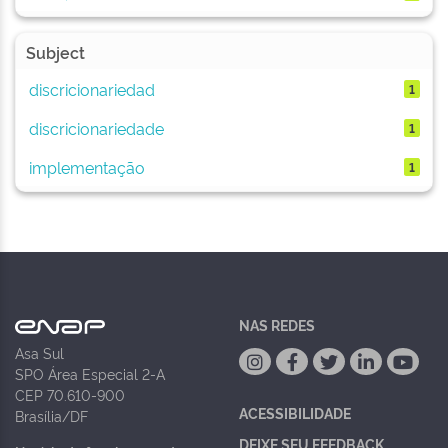
Subject
discricionariedad
1
discricionariedade
1
implementação
1
NAS REDES
Asa Sul
SPO Área Especial 2-A
CEP 70.610-900
ACESSIBILIDADE
Brasília/DF
DEIXE SEU FEEDBACK