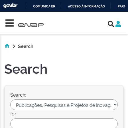
COMUNICA BR
ACESSO À INFORMAÇÃO
PARTI
Skip navigation
IR
PARA
O
CONTEÚDO
Search
Search
Search:
for