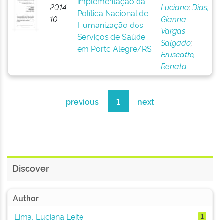
implementação da
2014-
Luciano
;
Dias,
Política Nacional de
10
Gianna
Humanização dos
Vargas
Serviços de Saúde
Salgado
;
em Porto Alegre/RS
Bruscatto,
Renata
previous
1
next
Discover
Author
Lima, Luciana Leite
1