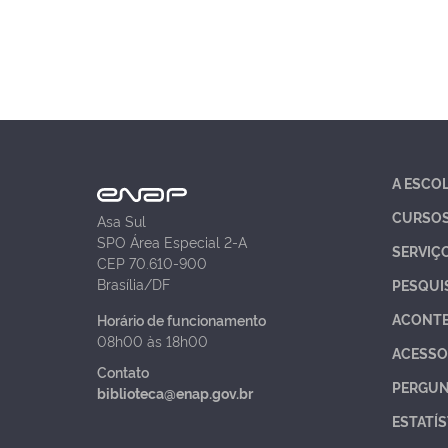
A ESCO
CURSO
Asa Sul
SPO Área Especial 2-A
SERVIÇ
CEP 70.610-900
Brasília/DF
PESQUI
ACONT
Horário de funcionamento
08h00 às 18h00
ACESSO
Contato
PERGUN
biblioteca@enap.gov.br
ESTATÍS