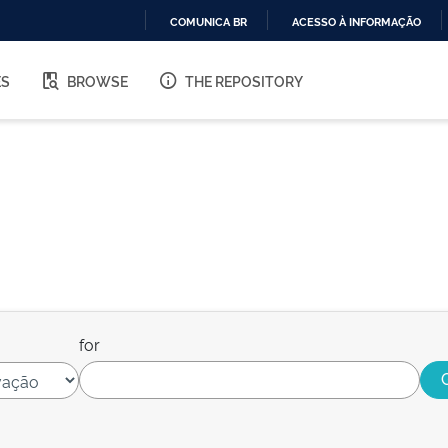
COMUNICA BR
ACESSO À INFORMAÇÃO
IR
PARA
ES
BROWSE
THE REPOSITORY
O
CONTEÚDO
for