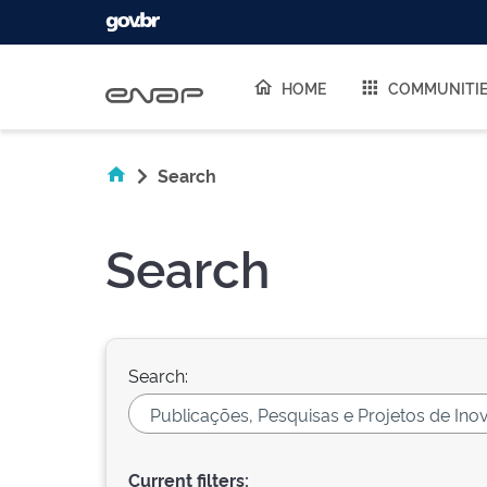
Skip navigation
HOME
COMMUNITI
Search
Search
Search:
Current filters: