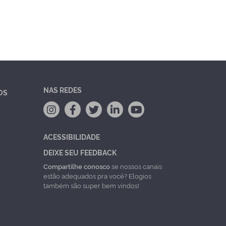
NAS REDES
OS
ACESSIBILIDADE
DEIXE SEU FEEDBACK
Compartilhe conosco
se nossos canais
estão adequados pra você? Elogios
também são super bem vindos!