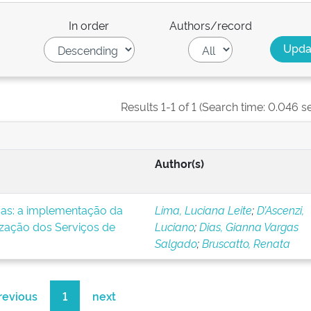
In order
Authors/record
Results 1-1 of 1 (Search time: 0.046 s
Author(s)
icas: a implementação da
Lima, Luciana Leite
;
D’Ascenzi,
ização dos Serviços de
Luciano
;
Dias, Gianna Vargas
Salgado
;
Bruscatto, Renata
revious
1
next