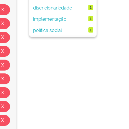
discricionariedade
1
implementação
1
política social
1