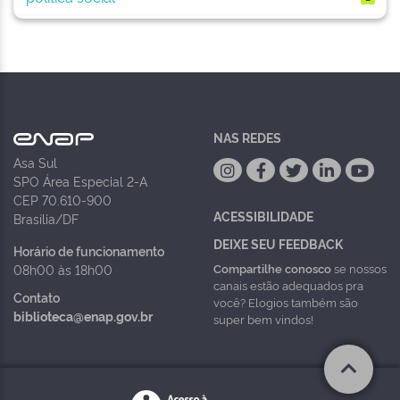
NAS REDES
Asa Sul
SPO Área Especial 2-A
CEP 70.610-900
ACESSIBILIDADE
Brasília/DF
DEIXE SEU FEEDBACK
Horário de funcionamento
Compartilhe conosco
se nossos
08h00 às 18h00
canais estão adequados pra
Contato
você? Elogios também são
biblioteca@enap.gov.br
super bem vindos!