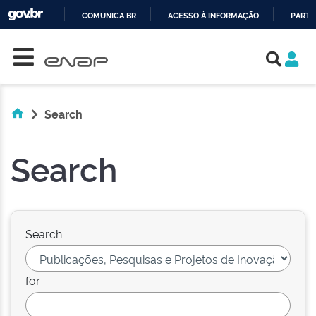
COMUNICA BR
ACESSO À INFORMAÇÃO
PARTI
Skip navigation
IR
PARA
O
CONTEÚDO
Search
Search
Search:
for