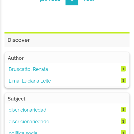
Discover
Author
Bruscatto, Renata
1
Lima, Luciana Leite
1
Subject
discricionariedad
1
discricionariedade
1
política social
1