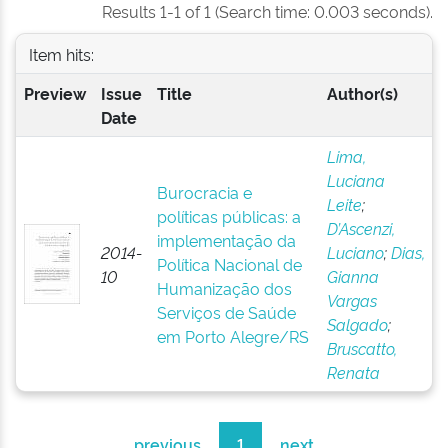
Results 1-1 of 1 (Search time: 0.003 seconds).
Item hits:
Preview
Issue
Title
Author(s)
Date
Lima,
Luciana
Burocracia e
Leite
;
políticas públicas: a
D’Ascenzi,
implementação da
2014-
Luciano
;
Dias,
Política Nacional de
10
Gianna
Humanização dos
Vargas
Serviços de Saúde
Salgado
;
em Porto Alegre/RS
Bruscatto,
Renata
previous
1
next