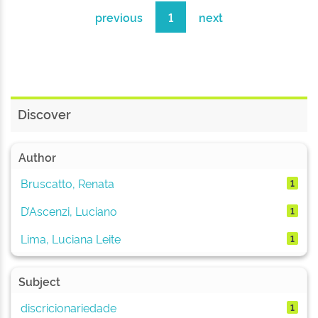
previous
1
next
Discover
Author
Bruscatto, Renata
1
D’Ascenzi, Luciano
1
Lima, Luciana Leite
1
Subject
discricionariedade
1