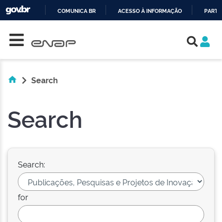
COMUNICA BR
ACESSO À INFORMAÇÃO
PARTI
Skip navigation
IR
PARA
O
CONTEÚDO
Search
Search
Search:
for