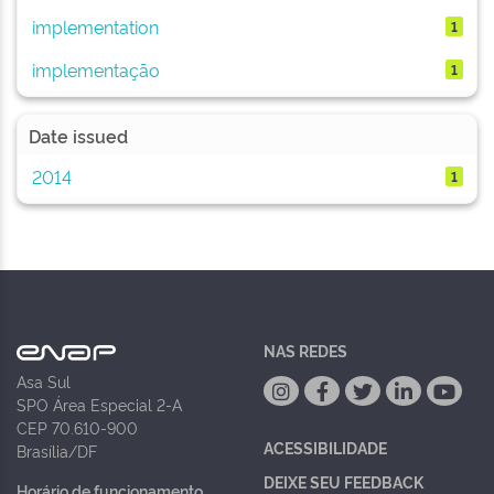
implementation
1
implementação
1
Date issued
2014
1
NAS REDES
Asa Sul
SPO Área Especial 2-A
CEP 70.610-900
ACESSIBILIDADE
Brasília/DF
DEIXE SEU FEEDBACK
Horário de funcionamento