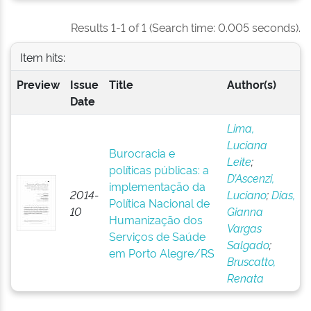
Results 1-1 of 1 (Search time: 0.005 seconds).
Item hits:
Preview
Issue
Title
Author(s)
Date
Lima,
Luciana
Burocracia e
Leite
;
políticas públicas: a
D’Ascenzi,
implementação da
2014-
Luciano
;
Dias,
Política Nacional de
10
Gianna
Humanização dos
Vargas
Serviços de Saúde
Salgado
;
em Porto Alegre/RS
Bruscatto,
Renata