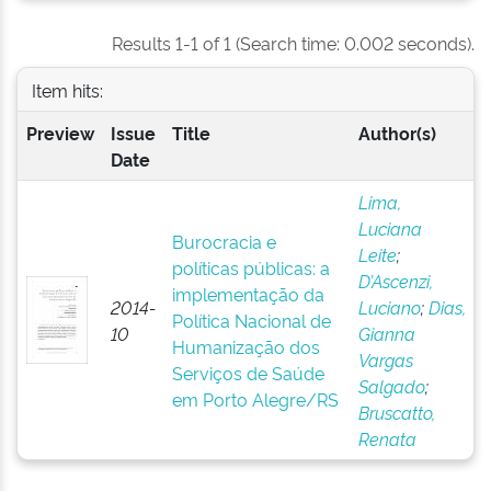
Results 1-1 of 1 (Search time: 0.002 seconds).
Item hits:
Preview
Issue
Title
Author(s)
Date
Lima,
Luciana
Burocracia e
Leite
;
políticas públicas: a
D’Ascenzi,
implementação da
2014-
Luciano
;
Dias,
Política Nacional de
10
Gianna
Humanização dos
Vargas
Serviços de Saúde
Salgado
;
em Porto Alegre/RS
Bruscatto,
Renata