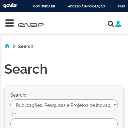
COMUNICA BR
ACESSO À INFORMAÇÃO
PARTI
Skip navigation
IR
PARA
O
CONTEÚDO
Search
Search
Search:
for