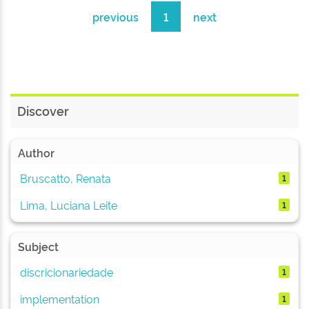
previous
1
next
Discover
Author
Bruscatto, Renata
1
Lima, Luciana Leite
1
Subject
discricionariedade
1
implementation
1