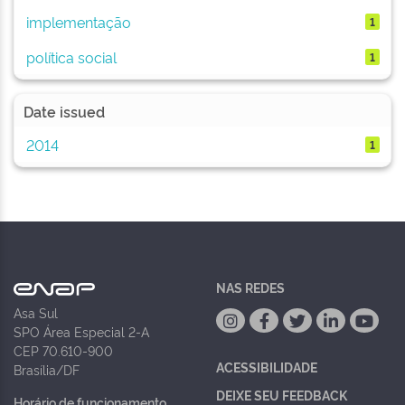
implementação
1
política social
1
Date issued
2014
1
NAS REDES
Asa Sul
SPO Área Especial 2-A
CEP 70.610-900
ACESSIBILIDADE
Brasília/DF
DEIXE SEU FEEDBACK
Horário de funcionamento