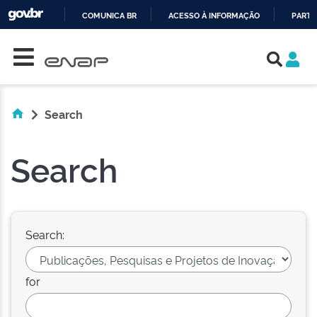
COMUNICA BR
ACESSO À INFORMAÇÃO
PARTI
Skip navigation
IR
PARA
O
CONTEÚDO
Search
Search
Search:
for