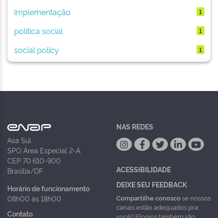
implementação
1
política social
1
social policy
1
NAS REDES
Asa Sul
SPO Área Especial 2-A
CEP 70.610-900
ACESSIBILIDADE
Brasília/DF
DEIXE SEU FEEDBACK
Horário de funcionamento
Compartilhe conosco
se nossos
08h00 às 18h00
canais estão adequados pra
Contato
você? Elogios também são