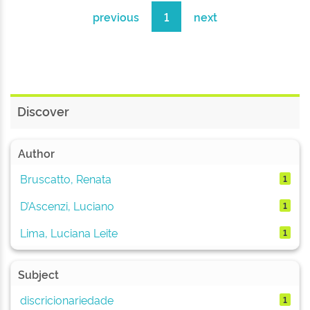
previous
1
next
Discover
Author
Bruscatto, Renata
1
D’Ascenzi, Luciano
1
Lima, Luciana Leite
1
Subject
discricionariedade
1