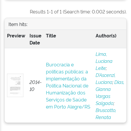
Results 1-1 of 1 (Search time: 0.002 seconds).
Item hits:
Preview
Issue
Title
Author(s)
Date
Lima,
Luciana
Burocracia e
Leite
;
políticas públicas: a
D’Ascenzi,
implementação da
2014-
Luciano
;
Dias,
Política Nacional de
10
Gianna
Humanização dos
Vargas
Serviços de Saúde
Salgado
;
em Porto Alegre/RS
Bruscatto,
Renata