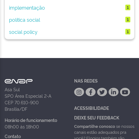
implementação
1
política social
1
social policy
1
NAS REDES
Asa Sul
SPO Área Especial 2-A
CEP 70.610-900
ACESSIBILIDADE
Brasília/DF
DEIXE SEU FEEDBACK
Horário de funcionamento
Compartilhe conosco
se nossos
08h00 às 18h00
canais estão adequados pra
Contato
você? Elogios também são