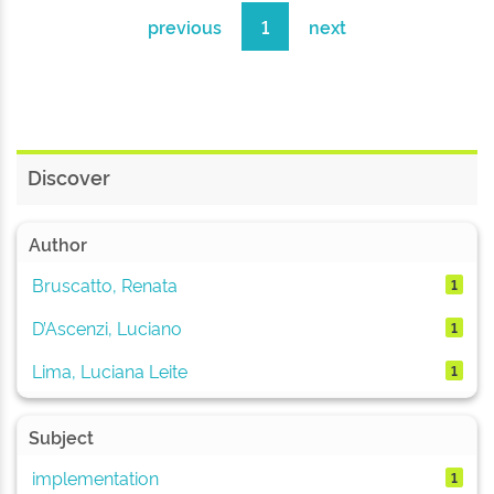
previous
1
next
Discover
Author
Bruscatto, Renata
1
D’Ascenzi, Luciano
1
Lima, Luciana Leite
1
Subject
implementation
1