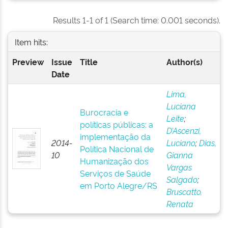
Results 1-1 of 1 (Search time: 0.001 seconds).
Item hits:
Preview
Issue
Title
Author(s)
Date
Lima,
Luciana
Burocracia e
Leite
;
políticas públicas: a
D’Ascenzi,
implementação da
2014-
Luciano
;
Dias,
Política Nacional de
10
Gianna
Humanização dos
Vargas
Serviços de Saúde
Salgado
;
em Porto Alegre/RS
Bruscatto,
Renata