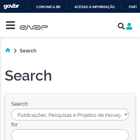
COMUNICA BR
ACESSO À INFORMAÇÃO
PARTI
Skip navigation
IR
PARA
O
CONTEÚDO
Search
Search
Search:
for