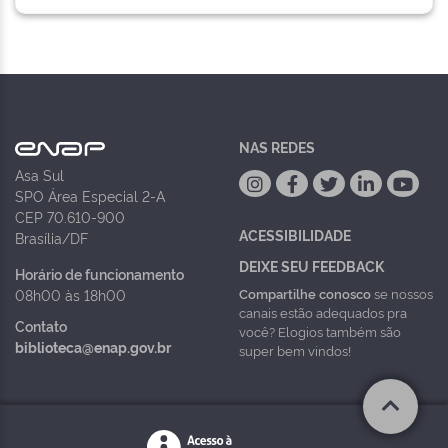
NAS REDES
Asa Sul
SPO Área Especial 2-A
CEP 70.610-900
ACESSIBILIDADE
Brasília/DF
DEIXE SEU FEEDBACK
Horário de funcionamento
Compartilhe conosco
se nossos
08h00 às 18h00
canais estão adequados pra
Contato
você? Elogios também são
biblioteca@enap.gov.br
super bem vindos!