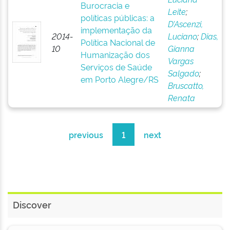
Burocracia e
Leite
;
políticas públicas: a
D’Ascenzi,
implementação da
2014-
Luciano
;
Dias,
Política Nacional de
10
Gianna
Humanização dos
Vargas
Serviços de Saúde
Salgado
;
em Porto Alegre/RS
Bruscatto,
Renata
previous
1
next
Discover