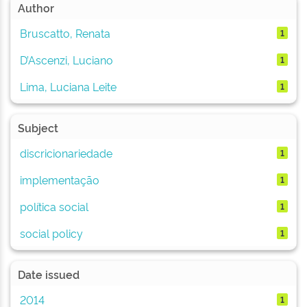
Author
Bruscatto, Renata
1
D’Ascenzi, Luciano
1
Lima, Luciana Leite
1
Subject
discricionariedade
1
implementação
1
política social
1
social policy
1
Date issued
2014
1