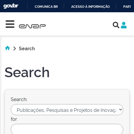
COMUNICA BR
ACESSO À INFORMAÇÃO
PARTI
Skip navigation
IR
PARA
O
CONTEÚDO
Search
Search
Search:
for