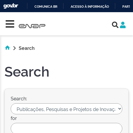
COMUNICA BR
ACESSO À INFORMAÇÃO
PARTI
Skip navigation
IR
PARA
O
CONTEÚDO
Search
Search
Search:
for