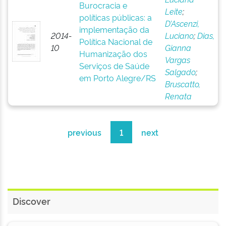
Burocracia e
Leite
;
políticas públicas: a
D’Ascenzi,
implementação da
2014-
Luciano
;
Dias,
Política Nacional de
10
Gianna
Humanização dos
Vargas
Serviços de Saúde
Salgado
;
em Porto Alegre/RS
Bruscatto,
Renata
previous
1
next
Discover