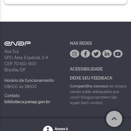
NAS REDES
Asa Sul
SPO Área Especial 2-A
CEP 70.610-900
ACESSIBILIDADE
Brasília/DF
DEIXE SEU FEEDBACK
Horário de funcionamento
Compartilhe conosco
se nossos
08h00 às 18h00
canais estão adequados pra
Contato
você? Elogios também são
biblioteca@enap.gov.br
super bem vindos!