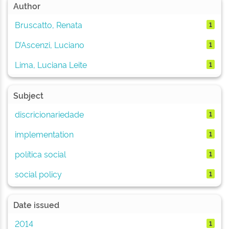
Author
Bruscatto, Renata
1
D’Ascenzi, Luciano
1
Lima, Luciana Leite
1
Subject
discricionariedade
1
implementation
1
política social
1
social policy
1
Date issued
2014
1