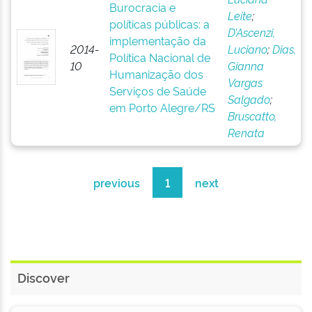
Burocracia e
Leite
;
políticas públicas: a
D’Ascenzi,
implementação da
2014-
Luciano
;
Dias,
Política Nacional de
10
Gianna
Humanização dos
Vargas
Serviços de Saúde
Salgado
;
em Porto Alegre/RS
Bruscatto,
Renata
previous
1
next
Discover