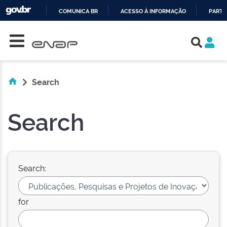
COMUNICA BR
ACESSO À INFORMAÇÃO
PARTI
Skip navigation
IR
PARA
O
CONTEÚDO
Search
Search
Search:
for