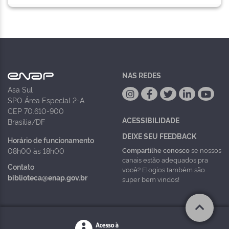
NAS REDES
Asa Sul
SPO Área Especial 2-A
CEP 70.610-900
ACESSIBILIDADE
Brasília/DF
DEIXE SEU FEEDBACK
Horário de funcionamento
Compartilhe conosco
se nossos
08h00 às 18h00
canais estão adequados pra
Contato
você? Elogios também são
biblioteca@enap.gov.br
super bem vindos!