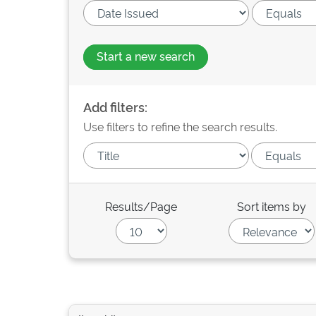
Start a new search
Add filters:
Use filters to refine the search results.
Results/Page
Sort items by