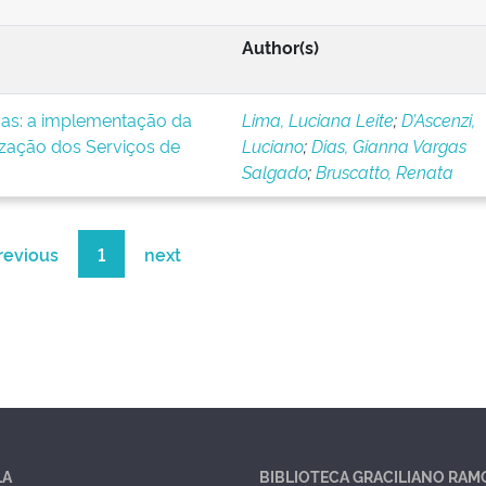
Author(s)
icas: a implementação da
Lima, Luciana Leite
;
D’Ascenzi,
ização dos Serviços de
Luciano
;
Dias, Gianna Vargas
Salgado
;
Bruscatto, Renata
revious
1
next
LA
BIBLIOTECA GRACILIANO RAM