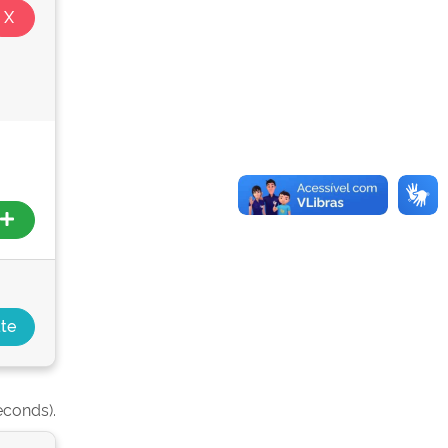
econds).