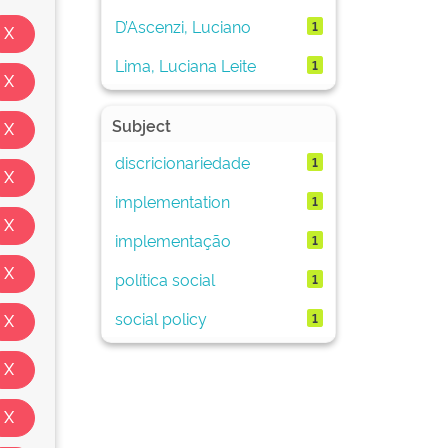
D’Ascenzi, Luciano
1
Lima, Luciana Leite
1
Subject
discricionariedade
1
implementation
1
implementação
1
política social
1
social policy
1