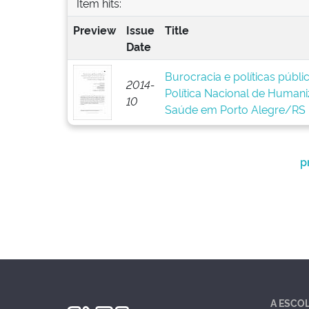
Item hits:
Preview
Issue
Title
Date
Burocracia e políticas públ
2014-
Política Nacional de Human
10
Saúde em Porto Alegre/RS
p
A ESCO