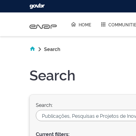
Skip navigation
HOME
COMMUNITI
Search
Search
Search:
Current filters: