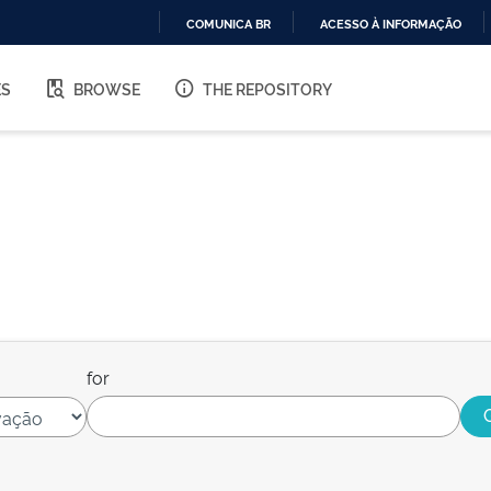
COMUNICA BR
ACESSO À INFORMAÇÃO
IR
PARA
ES
BROWSE
THE REPOSITORY
O
CONTEÚDO
for